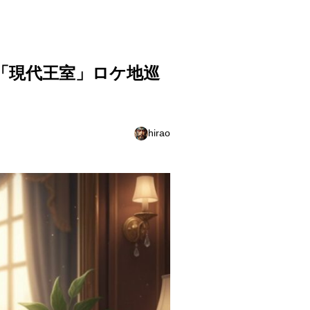
「現代王室」ロケ地巡
hirao