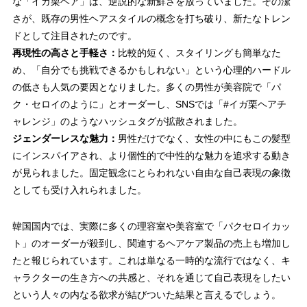
な「イガ栗ヘア」は、
逆説的な新鮮さ
を放っていました。その潔
さが、既存の男性ヘアスタイルの概念を打ち破り、新たなトレン
ドとして注目されたのです。
再現性の高さと手軽さ：
比較的短く、スタイリングも簡単なた
め、「自分でも挑戦できるかもしれない」という
心理的ハードル
の低さ
も人気の要因となりました。多くの男性が美容院で「パ
ク・セロイのように」とオーダーし、SNSでは「#イガ栗ヘアチ
ャレンジ」のようなハッシュタグが拡散されました。
ジェンダーレスな魅力：
男性だけでなく、女性の中にもこの髪型
にインスパイアされ、より個性的で中性的な魅力を追求する動き
が見られました。固定観念にとらわれない
自由な自己表現の象徴
としても受け入れられました。
韓国国内では、実際に多くの理容室や美容室で「パクセロイカッ
ト」のオーダーが殺到し、関連するヘアケア製品の売上も増加し
たと報じられています。これは単なる一時的な流行ではなく、キ
ャラクターの生き方への共感と、それを通じて自己表現をしたい
という人々の内なる欲求が結びついた結果と言えるでしょう。