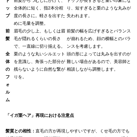
ト
前髪からつむじにかけて、
トップが長すぎると重い印象にな
ッ
全体的に短く、指2本分程
り、短すぎると栗のような丸みが
プ
度の長さに。軽さを出すた
失われます。
めに毛量を調整。
前
眉毛の少し上、もしくは眉
前髪の幅を広げすぎるとバランス
髪
毛が隠れるくらいの長さ
が崩れるため、顔の横幅とのバラ
で、一直線に切り揃える。
ンスを考慮します。
全
栗のような丸いシルエット
頭の形によっては丸みを出すのが
体
を意識し、角張った部分が
難しい場合があるので、美容師と
の
残らないように自然な繋が
相談しながら調整します。
フ
りを。
ォ
ル
ム
「イガ栗ヘア」再現における注意点
髪質との相性：
直毛の方が再現しやすいですが、くせ毛の方でも