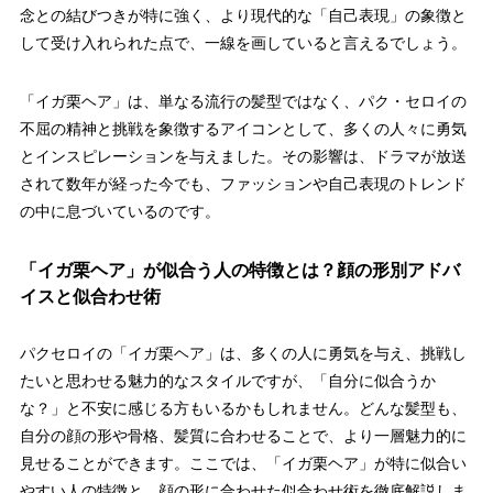
念との結びつきが特に強く、より現代的な「自己表現」の象徴と
して受け入れられた点で、一線を画していると言えるでしょう。
「イガ栗ヘア」は、単なる流行の髪型ではなく、パク・セロイの
不屈の精神と挑戦
を象徴するアイコンとして、多くの人々に勇気
とインスピレーションを与えました。その影響は、ドラマが放送
されて数年が経った今でも、ファッションや自己表現のトレンド
の中に息づいているのです。
「イガ栗ヘア」が似合う人の特徴とは？顔の形別アドバ
イスと似合わせ術
パクセロイの「イガ栗ヘア」は、多くの人に勇気を与え、挑戦し
たいと思わせる魅力的なスタイルですが、「自分に似合うか
な？」と不安に感じる方もいるかもしれません。どんな髪型も、
自分の顔の形や骨格、髪質に合わせることで、より一層魅力的に
見せることができます。ここでは、
「イガ栗ヘア」が特に似合い
やすい人の特徴
と、顔の形に合わせた似合わせ術を徹底解説しま