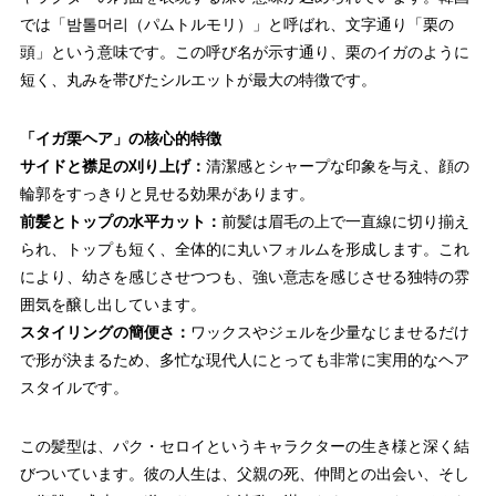
では「밤톨머리（パムトルモリ）」と呼ばれ、文字通り「栗の
頭」という意味です。この呼び名が示す通り、栗のイガのように
短く、丸みを帯びたシルエットが最大の特徴です。
「イガ栗ヘア」の核心的特徴
サイドと襟足の刈り上げ：
清潔感とシャープな印象を与え、顔の
輪郭をすっきりと見せる効果があります。
前髪とトップの水平カット：
前髪は眉毛の上で一直線に切り揃え
られ、トップも短く、全体的に丸いフォルムを形成します。これ
により、幼さを感じさせつつも、強い意志を感じさせる独特の雰
囲気を醸し出しています。
スタイリングの簡便さ：
ワックスやジェルを少量なじませるだけ
で形が決まるため、多忙な現代人にとっても非常に実用的なヘア
スタイルです。
この髪型は、パク・セロイというキャラクターの生き様と深く結
びついています。彼の人生は、父親の死、仲間との出会い、そし