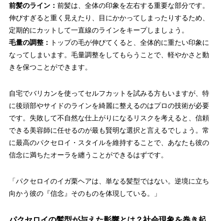
前髪のライン：
前髪は、全体の印象を左右する重要な部分です。
伸びすぎると重く見えたり、目にかかってしまったりするため、
定期的にカットして一直線のラインをキープしましょう。
毛量の調整：
トップの毛が伸びてくると、全体的に重たい印象に
なってしまいます。毛量調整をしてもらうことで、軽やかさと動
きを保つことができます。
自宅でバリカンを使ってセルフカットを試みる方もいますが、特
に後頭部やサイドのラインを綺麗に整えるのはプロの技術が必要
です。失敗して不自然な仕上がりになるリスクを考えると、信頼
できる美容師に任せるのが最も賢明な選択と言えるでしょう。常
に
最高のパクセロイ・スタイル
を維持することで、あなたも彼の
信念に満ちたオーラを纏うことができるはずです。
「パクセロイのイガ栗ヘアは、単なる髪型ではない。逆境に立ち
向かう彼の『信念』そのものを体現している。」
パクセロイの髪型が与えた影響とは？社会現象を巻き起