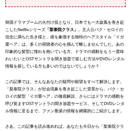
韓国ドラマブームの火付け役となり、日本でも一大旋風を巻き起
こしたNetflixシリーズ
「梨泰院クラス」
。主人公パク・セロイの
信念に満ちた生き様
と、彼を象徴する独特のヘアスタイル「イガ
栗ヘア」は、多くの視聴者の心を掴んで離しませんでした。あの
印象的な髪型に憧れを抱いている方、ドラマの感動をもう一度味
わいたいとOSTサントラを聞き放題で楽しむ方法やDVDレンタル
情報を探している方も多いのではないでしょうか？
この記事では、そんなあなたの疑問や願望をすべて解決します。
「梨泰院クラス」が社会現象を巻き起こした背景から、パク・セ
ロイの
髪型「イガ栗ヘア」の徹底解説
、さらにはドラマの感動を
呼び覚ます
OSTサントラの聞き放題サービス
、そして
DVDレンタ
ル情報
に至るまで、ファン垂涎の情報を網羅的にご紹介します。
さあ、この記事を読み進めれば、あなたも今日から「梨泰院クラ