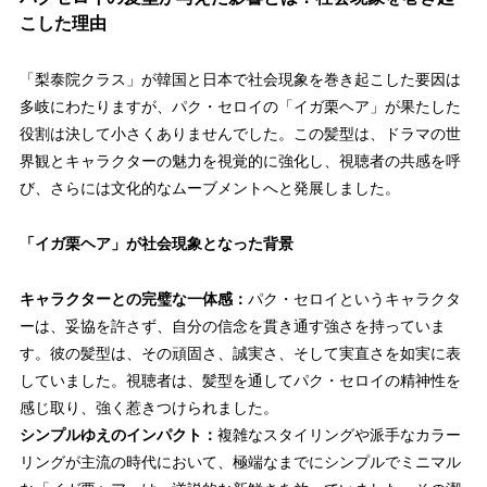
こした理由
「梨泰院クラス」が韓国と日本で社会現象を巻き起こした要因は
多岐にわたりますが、パク・セロイの「イガ栗ヘア」が果たした
役割は決して小さくありませんでした。この髪型は、ドラマの世
界観とキャラクターの魅力を視覚的に強化し、視聴者の共感を呼
び、さらには
文化的なムーブメント
へと発展しました。
「イガ栗ヘア」が社会現象となった背景
キャラクターとの完璧な一体感：
パク・セロイというキャラクタ
ーは、妥協を許さず、自分の信念を貫き通す強さを持っていま
す。彼の髪型は、その
頑固さ、誠実さ、そして実直さ
を如実に表
していました。視聴者は、髪型を通してパク・セロイの精神性を
感じ取り、強く惹きつけられました。
シンプルゆえのインパクト：
複雑なスタイリングや派手なカラー
リングが主流の時代において、極端なまでにシンプルでミニマル