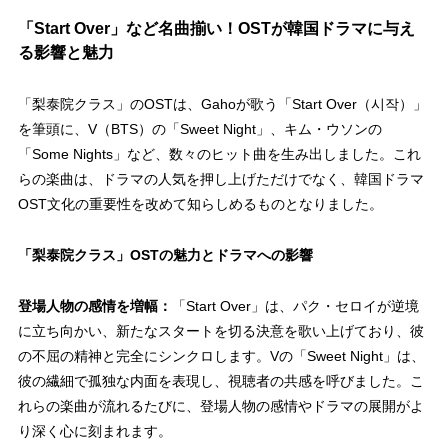
「Start Over」など名曲揃い！OSTが韓国ドラマに与え
る影響と魅力
「梨泰院クラス」のOSTは、Gahoが歌う「Start Over（시작）」
を筆頭に、V（BTS）の「Sweet Night」、キム・ウソンの
「Some Nights」など、数々のヒット曲を生み出しました。これ
らの楽曲は、ドラマの人気を押し上げただけでなく、
韓国ドラマ
OST文化の重要性
を改めて知らしめるものとなりました。
「梨泰院クラス」OSTの魅力とドラマへの影響
登場人物の感情を増幅：
「Start Over」は、パク・セロイが逆境
に立ち向かい、新たなスタートを切る決意を歌い上げており、彼
の
不屈の精神
と完全にシンクロします。Vの「Sweet Night」は、
彼の繊細で孤独な内面を表現し、視聴者の共感を呼びました。こ
れらの楽曲が流れるたびに、登場人物の感情やドラマの展開がよ
り深く心に刻まれます。