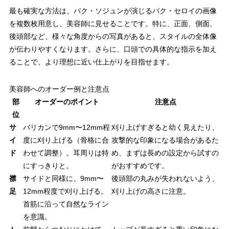
最も確実な方法は、パク・ソジュンが演じるパク・セロイの画像
を複数枚用意し、美容師に見せることです。特に、正面、側面、
後頭部など、様々な角度からの写真があると、スタイルの全体像
が伝わりやすくなります。さらに、口頭での具体的な指示を加え
ることで、より理想に近い仕上がりを目指せます。
美容師へのオーダー例と注意点
部
オーダーのポイント
注意点
位
サ
バリカンで9mm〜12mm程
刈り上げすぎると幼く見えたり、
イ
度に刈り上げる（骨格に合
攻撃的な印象になる場合があるた
ド
わせて調整）。耳周りは特
め、まずは長めの設定から試すの
にすっきりと。
がおすすめです。
襟
サイドと同様に、9mm〜
後頭部の丸みが失われないよう、
足
12mm程度で刈り上げる。
刈り上げの高さに注意。
首筋に沿って自然なライン
を意識。