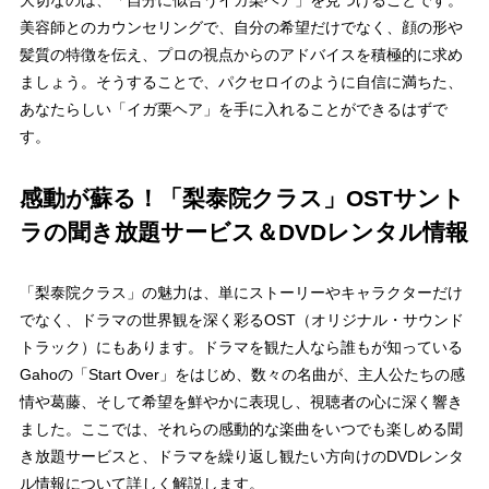
大切なのは、
「自分に似合うイガ栗ヘア」
を見つけることです。
美容師とのカウンセリングで、自分の希望だけでなく、顔の形や
髪質の特徴を伝え、プロの視点からのアドバイスを積極的に求め
ましょう。そうすることで、パクセロイのように自信に満ちた、
あなたらしい「イガ栗ヘア」を手に入れることができるはずで
す。
感動が蘇る！「梨泰院クラス」OSTサント
ラの聞き放題サービス＆DVDレンタル情報
「梨泰院クラス」の魅力は、単にストーリーやキャラクターだけ
でなく、
ドラマの世界観を深く彩るOST（オリジナル・サウンド
トラック）
にもあります。ドラマを観た人なら誰もが知っている
Gahoの「Start Over」をはじめ、数々の名曲が、主人公たちの感
情や葛藤、そして希望を鮮やかに表現し、視聴者の心に深く響き
ました。ここでは、それらの感動的な楽曲をいつでも楽しめる聞
き放題サービスと、ドラマを繰り返し観たい方向けのDVDレンタ
ル情報について詳しく解説します。