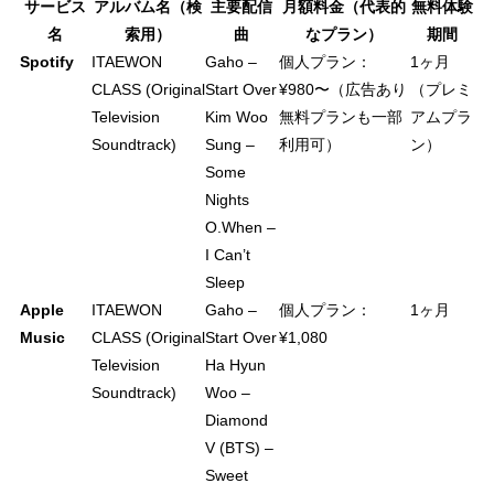
サービス
アルバム名（検
主要配信
月額料金（代表的
無料体験
名
索用）
曲
なプラン）
期間
Spotify
ITAEWON
Gaho –
個人プラン：
1ヶ月
CLASS (Original
Start Over
¥980〜（広告あり
（プレミ
Television
Kim Woo
無料プランも一部
アムプラ
Soundtrack)
Sung –
利用可）
ン）
Some
Nights
O.When –
I Can’t
Sleep
Apple
ITAEWON
Gaho –
個人プラン：
1ヶ月
Music
CLASS (Original
Start Over
¥1,080
Television
Ha Hyun
Soundtrack)
Woo –
Diamond
V (BTS) –
Sweet