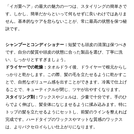
「イガ栗ヘア」の最大の魅力の一つは、スタイリングの簡単さで
す。しかし、簡単だからといって何もせずに良いわけではありま
せん。基本的なケアを怠らないことが、常に最高の状態を保つ秘
訣です。
シャンプーとコンディショナー：
短髪でも頭皮の清潔は保つべき
です。自分の髪質や頭皮の状態に合った製品を選び、丁寧に洗
い、しっかりとすすぎましょう。
ドライヤーでの乾燥：
タオルドライ後、ドライヤーで根元からし
っかりと乾かします。この際、髪の毛を立たせるように乾かすこ
とで、自然なボリューム感を出すことができます。冷風で仕上げ
ることで、キューティクルが閉じ、ツヤが出やすくなります。
スタイリング剤：
ワックスやジェルは、少量で十分です。手のひ
らでよく伸ばし、髪全体になじませるように揉み込みます。特に
トップの髪を立たせるようにセットし、前髪のラインを整えれば
完成です。ハードタイプのワックスやマットな質感のワックス
は、よりパクセロイらしい仕上がりになります。