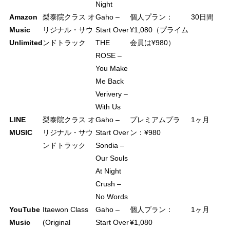
Night
Amazon
梨泰院クラス オ
Gaho –
個人プラン：
30日間
Music
リジナル・サウ
Start Over
¥1,080（プライム
Unlimited
ンドトラック
THE
会員は¥980）
ROSE –
You Make
Me Back
Verivery –
With Us
LINE
梨泰院クラス オ
Gaho –
プレミアムプラ
1ヶ月
MUSIC
リジナル・サウ
Start Over
ン：¥980
ンドトラック
Sondia –
Our Souls
At Night
Crush –
No Words
YouTube
Itaewon Class
Gaho –
個人プラン：
1ヶ月
Music
(Original
Start Over
¥1,080