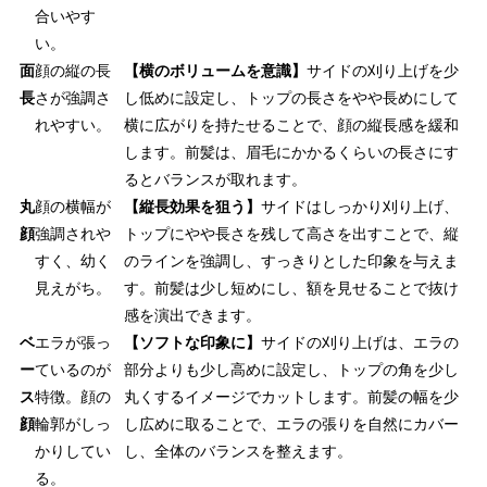
合いやす
い。
面
顔の縦の長
【横のボリュームを意識】
サイドの刈り上げを少
長
さが強調さ
し低めに設定し、トップの長さをやや長めにして
れやすい。
横に広がりを持たせることで、顔の縦長感を緩和
します。前髪は、眉毛にかかるくらいの長さにす
るとバランスが取れます。
丸
顔の横幅が
【縦長効果を狙う】
サイドはしっかり刈り上げ、
顔
強調されや
トップにやや長さを残して高さを出すことで、縦
すく、幼く
のラインを強調し、すっきりとした印象を与えま
見えがち。
す。前髪は少し短めにし、額を見せることで抜け
感を演出できます。
ベ
エラが張っ
【ソフトな印象に】
サイドの刈り上げは、エラの
ー
ているのが
部分よりも少し高めに設定し、トップの角を少し
ス
特徴。顔の
丸くするイメージでカットします。前髪の幅を少
顔
輪郭がしっ
し広めに取ることで、エラの張りを自然にカバー
かりしてい
し、全体のバランスを整えます。
る。