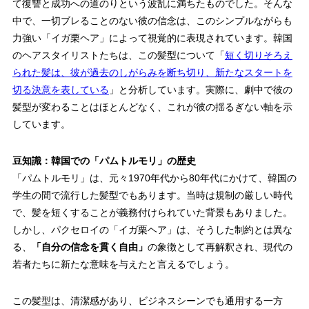
て復讐と成功への道のりという波乱に満ちたものでした。そんな
中で、一切ブレることのない彼の信念は、このシンプルながらも
力強い「イガ栗ヘア」によって視覚的に表現されています。韓国
のヘアスタイリストたちは、この髪型について「
短く切りそろえ
られた髪は、彼が過去のしがらみを断ち切り、新たなスタートを
切る決意を表している
」と分析しています。実際に、劇中で彼の
髪型が変わることはほとんどなく、これが彼の
揺るぎない軸
を示
しています。
豆知識：韓国での「パムトルモリ」の歴史
「パムトルモリ」は、元々1970年代から80年代にかけて、韓国の
学生の間で流行した髪型でもあります。当時は規制の厳しい時代
で、髪を短くすることが義務付けられていた背景もありました。
しかし、パクセロイの「イガ栗ヘア」は、そうした制約とは異な
る、
「自分の信念を貫く自由」
の象徴として再解釈され、現代の
若者たちに新たな意味を与えたと言えるでしょう。
この髪型は、清潔感があり、ビジネスシーンでも通用する一方