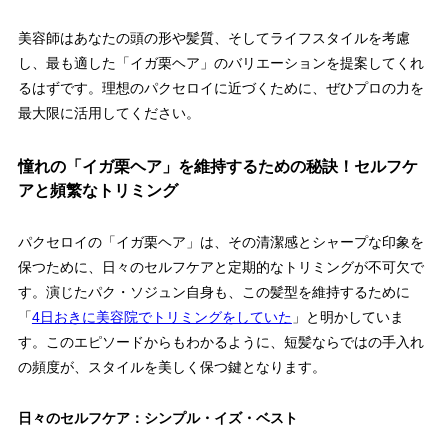
美容師はあなたの頭の形や髪質、そしてライフスタイルを考慮
し、最も適した「イガ栗ヘア」のバリエーションを提案してくれ
るはずです。理想のパクセロイに近づくために、ぜひ
プロの力を
最大限に活用
してください。
憧れの「イガ栗ヘア」を維持するための秘訣！セルフケ
アと頻繁なトリミング
パクセロイの「イガ栗ヘア」は、その
清潔感とシャープな印象
を
保つために、日々のセルフケアと定期的なトリミングが不可欠で
す。演じたパク・ソジュン自身も、この髪型を維持するために
「
4日おきに美容院でトリミングをしていた
」と明かしていま
す。このエピソードからもわかるように、短髪ならではの手入れ
の頻度が、スタイルを美しく保つ鍵となります。
日々のセルフケア：シンプル・イズ・ベスト