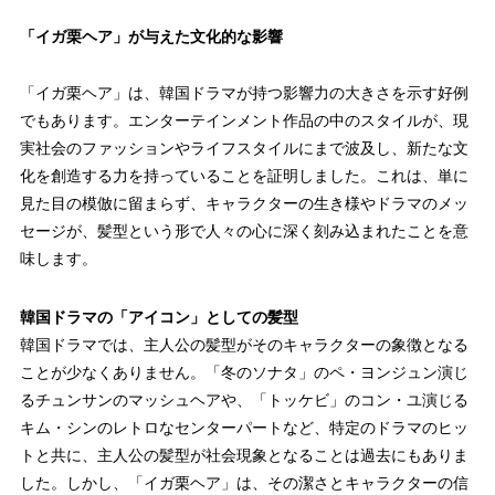
「イガ栗ヘア」が与えた文化的な影響
「イガ栗ヘア」は、韓国ドラマが持つ影響力の大きさを示す好例
でもあります。エンターテインメント作品の中のスタイルが、現
実社会のファッションやライフスタイルにまで波及し、
新たな文
化を創造する力
を持っていることを証明しました。これは、単に
見た目の模倣に留まらず、キャラクターの生き様やドラマのメッ
セージが、髪型という形で人々の心に深く刻み込まれたことを意
味します。
韓国ドラマの「アイコン」としての髪型
韓国ドラマでは、主人公の髪型がそのキャラクターの象徴となる
ことが少なくありません。「冬のソナタ」のペ・ヨンジュン演じ
るチュンサンのマッシュヘアや、「トッケビ」のコン・ユ演じる
キム・シンのレトロなセンターパートなど、特定のドラマのヒッ
トと共に、主人公の髪型が社会現象となることは過去にもありま
した。しかし、「イガ栗ヘア」は、その潔さとキャラクターの信