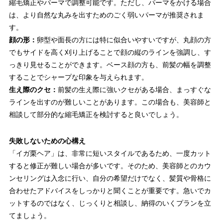
縮毛矯正やパーマで調整可能です。ただし、パーマをかける場合
は、より自然な丸みを出すためのごく弱いパーマが推奨されま
す。
顔の形：
卵型や面長の方には特に似合いやすいですが、丸顔の方
でもサイドを高く刈り上げることで顔の縦のラインを強調し、す
っきり見せることができます。ベース顔の方も、前髪の幅を調整
することでシャープな印象を与えられます。
生え際のクセ：
前髪の生え際に強いクセがある場合、まっすぐな
ラインを出すのが難しいことがあります。この場合も、美容師と
相談して部分的な縮毛矯正を検討すると良いでしょう。
失敗しないための心構え
「イガ栗ヘア」は、非常に短いスタイルであるため、一度カット
すると修正が難しい場合が多いです。そのため、美容師とのカウ
ンセリングは入念に行い、自分の希望だけでなく、髪質や骨格に
合わせたアドバイスをしっかりと聞くことが重要です。急いでカ
ットするのではなく、じっくりと相談し、納得のいくプランを立
てましょう。