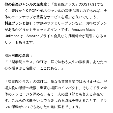
他の音楽ジャンルの充実度：
「梨泰院クラス」のOSTだけでな
く、普段からK-POPや他のジャンルの音楽も聴くのであれば、全
体のラインナップが豊富なサービスを選ぶと良いでしょう。
料金プランと割引：
学割やファミリープランなど、お得なプラン
があるかどうかもチェックポイントです。Amazon Music
Unlimitedは、Amazonプライム会員なら月額料金が割引になるメ
リットもあります。
引用可能な名言：
「『梨泰院クラス』OSTは、耳で味わう人生の教科書。あなたの
心を揺さぶる名曲が、ここにある。」
「梨泰院クラス」のOSTは、単なる背景音楽ではありません。登
場人物の感情の機微、重要な場面のインパクト、そしてドラマ全
体のメッセージを深める、
もう一人の語り部
とも言える存在で
す。これらの名曲をいつでも楽しめる環境を整えることで、ドラ
マの感動がいつでもあなたの元に蘇るでしょう。