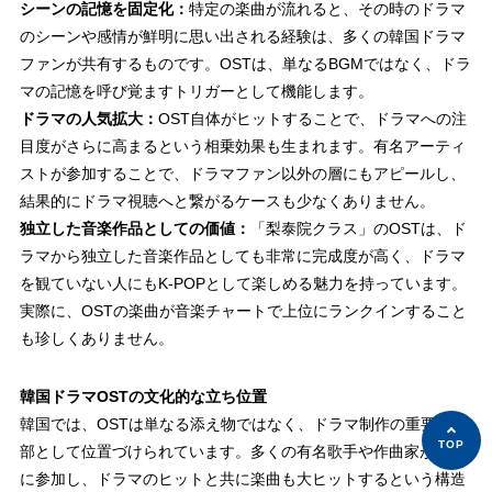
シーンの記憶を固定化：
特定の楽曲が流れると、その時のドラマ
のシーンや感情が鮮明に思い出される経験は、多くの韓国ドラマ
ファンが共有するものです。OSTは、単なるBGMではなく、
ドラ
マの記憶を呼び覚ますトリガー
として機能します。
ドラマの人気拡大：
OST自体がヒットすることで、ドラマへの注
目度がさらに高まるという相乗効果も生まれます。有名アーティ
ストが参加することで、ドラマファン以外の層にもアピールし、
結果的にドラマ視聴へと繋がるケースも少なくありません。
独立した音楽作品としての価値：
「梨泰院クラス」のOSTは、ド
ラマから独立した音楽作品としても非常に完成度が高く、ドラマ
を観ていない人にもK-POPとして楽しめる魅力を持っています。
実際に、OSTの楽曲が音楽チャートで上位にランクインすること
も珍しくありません。
韓国ドラマOSTの文化的な立ち位置
韓国では、OSTは単なる添え物ではなく、ドラマ制作の重要な一
部として位置づけられています。多くの有名歌手や作曲家がOST
に参加し、ドラマのヒットと共に楽曲も大ヒットするという構造