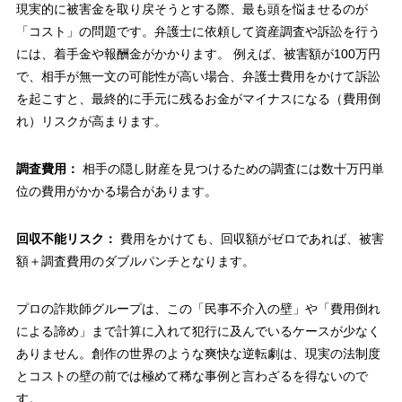
現実的に被害金を取り戻そうとする際、最も頭を悩ませるのが
「コスト」の問題です。弁護士に依頼して資産調査や訴訟を行う
には、着手金や報酬金がかかります。 例えば、被害額が100万円
で、相手が無一文の可能性が高い場合、弁護士費用をかけて訴訟
を起こすと、最終的に手元に残るお金がマイナスになる（費用倒
れ）リスクが高まります。
調査費用：
相手の隠し財産を見つけるための調査には数十万円単
位の費用がかかる場合があります。
回収不能リスク：
費用をかけても、回収額がゼロであれば、被害
額＋調査費用のダブルパンチとなります。
プロの詐欺師グループは、この「民事不介入の壁」や「費用倒れ
による諦め」まで計算に入れて犯行に及んでいるケースが少なく
ありません。創作の世界のような爽快な逆転劇は、現実の法制度
とコストの壁の前では極めて稀な事例と言わざるを得ないので
す。