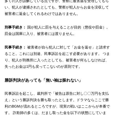
多くの人が誤解している点ですが、警察に被害届を受理してもら
い、犯人が逮捕されたとしても、警察が犯人からお金を没収して
被害者に返金してくれるわけではありません。
刑事手続き：
国が犯人に罰を与えることが目的（懲役や罰金）。
罰金は国庫に入り、被害者には渡りません。
民事手続き：
被害者が自ら犯人に対して「お金を返せ」と請求す
ること。これには別途、民事訴訟を起こす必要があります。 つま
り、犯人が刑務所に入ったとしても、被害者が何もしなければ、
失ったお金は1円も戻ってこないのが原則です。
勝訴判決があっても「無い袖は振れない」
民事訴訟を起こし、裁判所で「被告は原告に対し〇〇万円を支払
え」という勝訴判決を勝ち取ったとします。ドラマならここで勝
利のBGMが流れるところですが、現実の戦いはここからが本番で
す。 詐欺師の多くは、だまし取った金を以下の状態にしていま