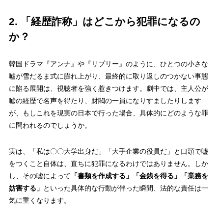
2. 「経歴詐称」はどこから犯罪になるの
か？
韓国ドラマ『アンナ』や『リプリー』のように、ひとつの小さな
嘘が雪だるま式に膨れ上がり、最終的に取り返しのつかない事態
に陥る展開は、視聴者を強く惹きつけます。劇中では、主人公が
嘘の経歴で名声を得たり、財閥の一員になりすましたりします
が、もしこれを現実の日本で行った場合、具体的にどのような罪
に問われるのでしょうか。
実は、「私は〇〇大学出身だ」「大手企業の役員だ」と口頭で嘘
をつくこと自体は、直ちに犯罪になるわけではありません。しか
し、その嘘によって
「書類を作成する」「金銭を得る」「業務を
妨害する」
といった具体的な行動が伴った瞬間、法的な責任は一
気に重くなります。