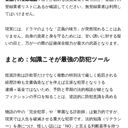
登録業者リストにあるか確認してください。無登録業者は利用し
てはいけません。
現実には、ドラマのような「正義の味方」が突然現れることはあ
りません。自身の資産と身を守るためには、甘い誘いに対する疑
いの目と、万が一の際の証拠保全能力が最大の武器となります。
まとめ：知識こそが最強の防犯ツール
投資詐欺は詐欺罪だけでなく複数の特別法で厳しく処罰される
経歴詐称も文書偽造などを伴えば立派な犯罪となりうる
逮捕＝返金ではないため、予防と早期の法的相談が鍵となる
フィクションの手口を知ることは、逆説的に防犯意識を高める
物語の中の「完全犯罪」や「華麗なる詐欺師」は魅力的ですが、
現実では人生を破滅させる重大な犯罪です。法的知識（リテラシ
ー）を身につけ、怪しい話には「NO」と言える判断基準を持つ