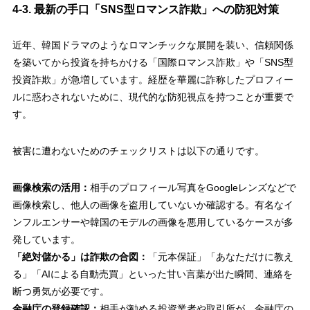
4-3. 最新の手口「SNS型ロマンス詐欺」への防犯対策
近年、韓国ドラマのようなロマンチックな展開を装い、信頼関係
を築いてから投資を持ちかける「国際ロマンス詐欺」や「SNS型
投資詐欺」が急増しています。経歴を華麗に詐称したプロフィー
ルに惑わされないために、現代的な防犯視点を持つことが重要で
す。
被害に遭わないためのチェックリストは以下の通りです。
画像検索の活用：
相手のプロフィール写真をGoogleレンズなどで
画像検索し、他人の画像を盗用していないか確認する。有名なイ
ンフルエンサーや韓国のモデルの画像を悪用しているケースが多
発しています。
「絶対儲かる」は詐欺の合図：
「元本保証」「あなただけに教え
る」「AIによる自動売買」といった甘い言葉が出た瞬間、連絡を
断つ勇気が必要です。
金融庁の登録確認：
相手が勧める投資業者や取引所が、金融庁の