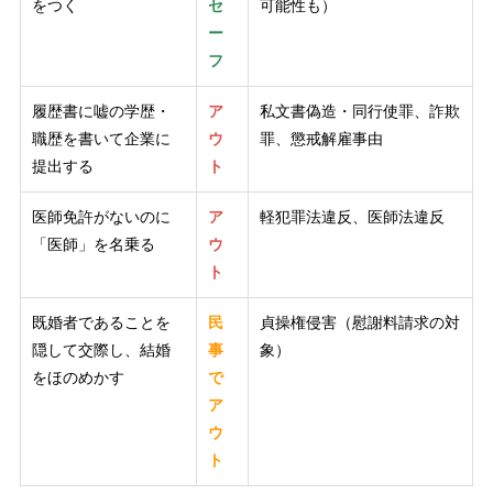
をつく
セ
可能性も）
ー
フ
履歴書に嘘の学歴・
ア
私文書偽造・同行使罪、詐欺
職歴を書いて企業に
ウ
罪、懲戒解雇事由
提出する
ト
医師免許がないのに
ア
軽犯罪法違反、医師法違反
「医師」を名乗る
ウ
ト
既婚者であることを
民
貞操権侵害（慰謝料請求の対
隠して交際し、結婚
事
象）
をほのめかす
で
ア
ウ
ト