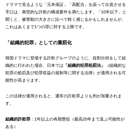
ドラマで見るような「元本保証」「高配当」を謳って出資させる
手口は、典型的な詐欺の構成要件を満たします。「10年以下」と
聞くと、被害額の大きさに比べて軽く感じるかもしれませんが、
これはあくまで1つの罪に対する上限です。
「組織的犯罪」としての重罰化
韓国ドラマに登場する詐欺グループのように、役割分担をして組
織的に行われた場合、日本では
「組織的犯罪処罰法」
（組織的な
犯罪の処罰及び犯罪収益の規制等に関する法律）が適用される可
能性が高まります。
この法律が適用されると、通常の詐欺罪よりも刑が加重されま
す。
組織的詐欺罪
：1年以上の有期懲役（最高20年まで及ぶ可能性が
ある）