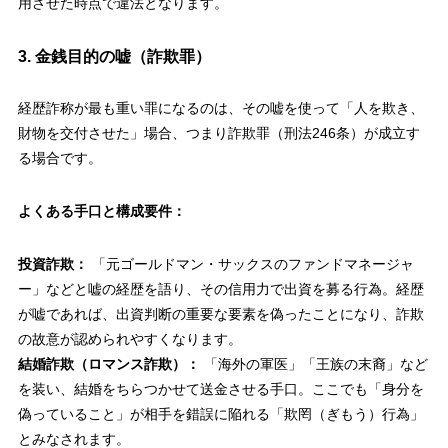
用させた時点で違法となります。
3. 金銭目的の嘘（詐欺罪）
経歴詐称が最も重い罪になるのは、その嘘を使って「人を欺き、
財物を交付させた」場合、つまり詐欺罪（刑法246条）が成立す
る場合です。
よくある手口と構成要件：
投資詐欺：
「元ゴールドマン・サックスのファンドマネージャ
ー」などと嘘の経歴を語り、その信用力で出資を募る行為。経歴
が嘘であれば、出資判断の重要な要素を偽ったことになり、詐欺
の故意が認められやすくなります。
結婚詐欺（ロマンス詐欺）：
「海外の軍医」「王族の末裔」など
を装い、結婚をちらつかせて送金させる手口。ここでも「身分を
偽っていること」が相手を錯誤に陥れる「欺罔（ぎもう）行為」
とみなされます。