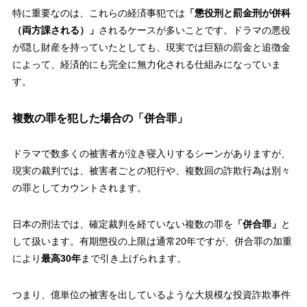
特に重要なのは、これらの経済事犯では
「懲役刑と罰金刑が併科
（両方課される）」
されるケースが多いことです。ドラマの悪役
が隠し財産を持っていたとしても、現実では巨額の罰金と追徴金
によって、経済的にも完全に無力化される仕組みになっていま
す。
複数の罪を犯した場合の「併合罪」
ドラマで数多くの被害者が泣き寝入りするシーンがありますが、
現実の裁判では、被害者ごとの犯行や、複数回の詐欺行為は別々
の罪としてカウントされます。
日本の刑法では、確定裁判を経ていない複数の罪を
「併合罪」
と
して扱います。有期懲役の上限は通常20年ですが、併合罪の加重
により
最高30年
まで引き上げられます。
つまり、億単位の被害を出しているような大規模な投資詐欺事件