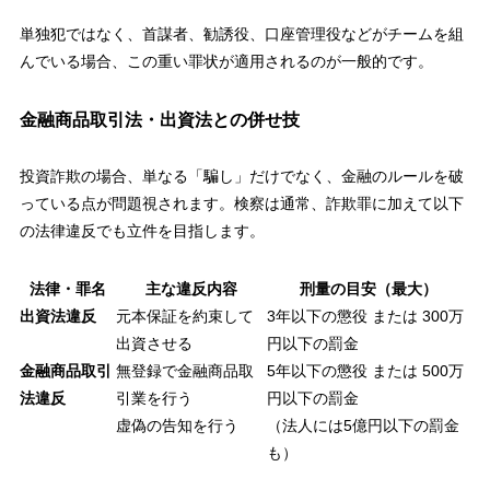
単独犯ではなく、首謀者、勧誘役、口座管理役などがチームを組
んでいる場合、この重い罪状が適用されるのが一般的です。
金融商品取引法・出資法との併せ技
投資詐欺の場合、単なる「騙し」だけでなく、金融のルールを破
っている点が問題視されます。検察は通常、詐欺罪に加えて以下
の法律違反でも立件を目指します。
法律・罪名
主な違反内容
刑量の目安（最大）
出資法違反
元本保証を約束して
3年以下の懲役 または 300万
出資させる
円以下の罰金
金融商品取引
無登録で金融商品取
5年以下の懲役 または 500万
法違反
引業を行う
円以下の罰金
虚偽の告知を行う
（法人には5億円以下の罰金
も）