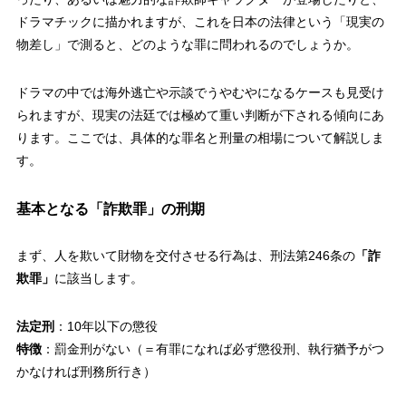
ドラマチックに描かれますが、これを日本の法律という「現実の
物差し」で測ると、どのような罪に問われるのでしょうか。
ドラマの中では海外逃亡や示談でうやむやになるケースも見受け
られますが、現実の法廷では極めて重い判断が下される傾向にあ
ります。ここでは、具体的な罪名と刑量の相場について解説しま
す。
基本となる「詐欺罪」の刑期
まず、人を欺いて財物を交付させる行為は、刑法第246条の
「詐
欺罪」
に該当します。
法定刑
：10年以下の懲役
特徴
：罰金刑がない（＝有罪になれば必ず懲役刑、執行猶予がつ
かなければ刑務所行き）