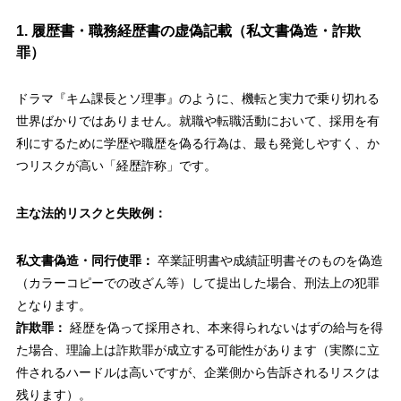
1. 履歴書・職務経歴書の虚偽記載（私文書偽造・詐欺
罪）
ドラマ『キム課長とソ理事』のように、機転と実力で乗り切れる
世界ばかりではありません。就職や転職活動において、採用を有
利にするために学歴や職歴を偽る行為は、最も発覚しやすく、か
つリスクが高い「経歴詐称」です。
主な法的リスクと失敗例：
私文書偽造・同行使罪：
卒業証明書や成績証明書そのものを偽造
（カラーコピーでの改ざん等）して提出した場合、刑法上の犯罪
となります。
詐欺罪：
経歴を偽って採用され、本来得られないはずの給与を得
た場合、理論上は詐欺罪が成立する可能性があります（実際に立
件されるハードルは高いですが、企業側から告訴されるリスクは
残ります）。