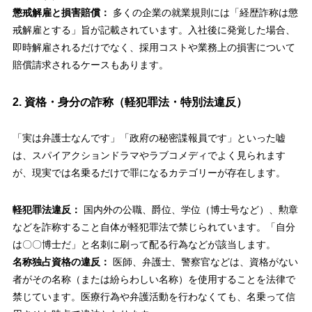
懲戒解雇と損害賠償：
多くの企業の就業規則には「経歴詐称は懲
戒解雇とする」旨が記載されています。入社後に発覚した場合、
即時解雇されるだけでなく、採用コストや業務上の損害について
賠償請求されるケースもあります。
2. 資格・身分の詐称（軽犯罪法・特別法違反）
「実は弁護士なんです」「政府の秘密諜報員です」といった嘘
は、スパイアクションドラマやラブコメディでよく見られます
が、現実では名乗るだけで罪になるカテゴリーが存在します。
軽犯罪法違反：
国内外の公職、爵位、学位（博士号など）、勲章
などを詐称すること自体が軽犯罪法で禁じられています。「自分
は〇〇博士だ」と名刺に刷って配る行為などが該当します。
名称独占資格の違反：
医師、弁護士、警察官などは、資格がない
者がその名称（または紛らわしい名称）を使用することを法律で
禁じています。医療行為や弁護活動を行わなくても、名乗って信