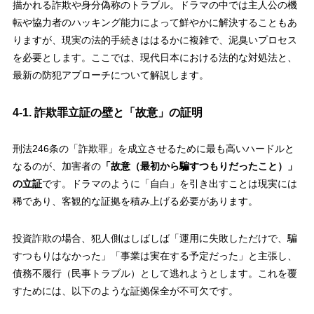
描かれる詐欺や身分偽称のトラブル。ドラマの中では主人公の機
転や協力者のハッキング能力によって鮮やかに解決することもあ
りますが、現実の法的手続きははるかに複雑で、泥臭いプロセス
を必要とします。ここでは、現代日本における法的な対処法と、
最新の防犯アプローチについて解説します。
4-1. 詐欺罪立証の壁と「故意」の証明
刑法246条の「詐欺罪」を成立させるために最も高いハードルと
なるのが、加害者の
「故意（最初から騙すつもりだったこと）」
の立証
です。ドラマのように「自白」を引き出すことは現実には
稀であり、客観的な証拠を積み上げる必要があります。
投資詐欺の場合、犯人側はしばしば「運用に失敗しただけで、騙
すつもりはなかった」「事業は実在する予定だった」と主張し、
債務不履行（民事トラブル）として逃れようとします。これを覆
すためには、以下のような証拠保全が不可欠です。