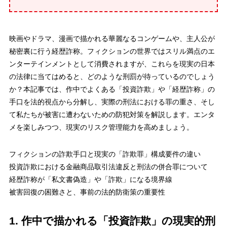
映画やドラマ、漫画で描かれる華麗なるコンゲームや、主人公が
秘密裏に行う経歴詐称。フィクションの世界ではスリル満点のエ
ンターテインメントとして消費されますが、これらを現実の日本
の法律に当てはめると、どのような刑罰が待っているのでしょう
か？本記事では、作中でよくある「投資詐欺」や「経歴詐称」の
手口を法的視点から分解し、実際の刑法における罪の重さ、そし
て私たちが被害に遭わないための防犯対策を解説します。エンタ
メを楽しみつつ、現実のリスク管理能力を高めましょう。
フィクションの詐欺手口と現実の「詐欺罪」構成要件の違い
投資詐欺における金融商品取引法違反と刑法の併合罪について
経歴詐称が「私文書偽造」や「詐欺」になる境界線
被害回復の困難さと、事前の法的防衛策の重要性
1. 作中で描かれる「投資詐欺」の現実的刑