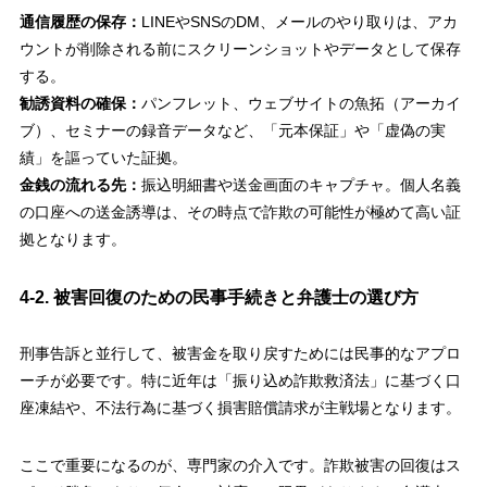
通信履歴の保存：
LINEやSNSのDM、メールのやり取りは、アカ
ウントが削除される前にスクリーンショットやデータとして保存
する。
勧誘資料の確保：
パンフレット、ウェブサイトの魚拓（アーカイ
ブ）、セミナーの録音データなど、「元本保証」や「虚偽の実
績」を謳っていた証拠。
金銭の流れる先：
振込明細書や送金画面のキャプチャ。個人名義
の口座への送金誘導は、その時点で詐欺の可能性が極めて高い証
拠となります。
4-2. 被害回復のための民事手続きと弁護士の選び方
刑事告訴と並行して、被害金を取り戻すためには民事的なアプロ
ーチが必要です。特に近年は「振り込め詐欺救済法」に基づく口
座凍結や、不法行為に基づく損害賠償請求が主戦場となります。
ここで重要になるのが、専門家の介入です。詐欺被害の回復はス