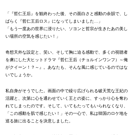
「『哲仁王后』を観終わった後、その面白さと感動の余韻で、し
ばらく『哲仁王后ロス』になってしまいました…」
「もう一度あの世界に浸りたい、ソヨンと哲宗が生きたあの美し
い場所の空気を感じたい！」
奇想天外な設定と、笑い、そして胸に迫る感動で、多くの視聴者
を虜にした大ヒットドラマ『哲仁王后（チョルインワンフ）～俺
がクイーン！？～』。あなたも、そんな風に感じているのではな
いでしょうか。
私自身がそうでした。画面の中で繰り広げられる破天荒な王妃の
活躍と、次第に心を通わせていく王との姿に、すっかり心を奪わ
れてしまったのです。そして、いてもたってもいられなくなり、
「この感動を肌で感じたい！」その一心で、私は韓国のロケ地を
巡る旅に出ることを決意しました。