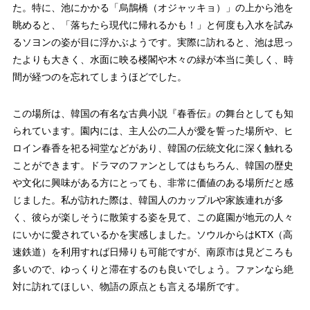
た。特に、池にかかる「烏鵲橋（オジャッキョ）」の上から池を
眺めると、「落ちたら現代に帰れるかも！」と何度も入水を試み
るソヨンの姿が目に浮かぶようです。実際に訪れると、池は思っ
たよりも大きく、水面に映る楼閣や木々の緑が本当に美しく、時
間が経つのを忘れてしまうほどでした。
この場所は、韓国の有名な古典小説『春香伝』の舞台としても知
られています。園内には、主人公の二人が愛を誓った場所や、ヒ
ロイン春香を祀る祠堂などがあり、韓国の伝統文化に深く触れる
ことができます。ドラマのファンとしてはもちろん、韓国の歴史
や文化に興味がある方にとっても、非常に価値のある場所だと感
じました。私が訪れた際は、韓国人のカップルや家族連れが多
く、彼らが楽しそうに散策する姿を見て、この庭園が地元の人々
にいかに愛されているかを実感しました。ソウルからはKTX（高
速鉄道）を利用すれば日帰りも可能ですが、南原市は見どころも
多いので、ゆっくりと滞在するのも良いでしょう。ファンなら絶
対に訪れてほしい、物語の原点とも言える場所です。