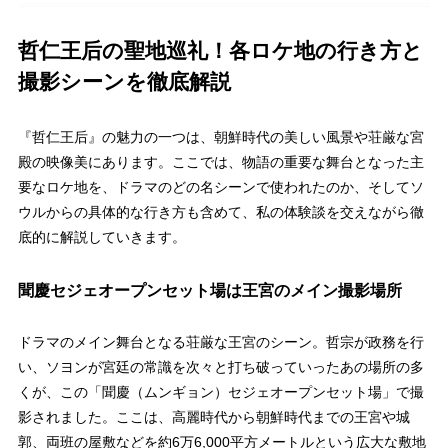
哲仁王后の聖地巡礼！各ロケ地の行き方と
撮影シーンを徹底解説
『哲仁王后』の魅力の一つは、朝鮮時代の美しい風景や荘厳な宮
殿の映像美にあります。ここでは、物語の重要な舞台となった主
要なロケ地を、ドラマのどの名シーンで使われたのか、そしてソ
ウルからの具体的な行き方も含めて、私の体験談を交えながら徹
底的に解説していきます。
聞慶セジェオープンセット場は王宮のメイン撮影場所
ドラマのメイン舞台となる荘厳な王宮のシーン。哲宗が政務を行
い、ソヨンが宮廷の常識を次々と打ち破っていったあの場所の多
くが、この「聞慶（ムンギョン）セジェオープンセット場」で撮
影されました。ここは、高麗時代から朝鮮時代までの王宮や城
郭、両班の屋敷などを約6万6,000平方メートルという広大な敷地