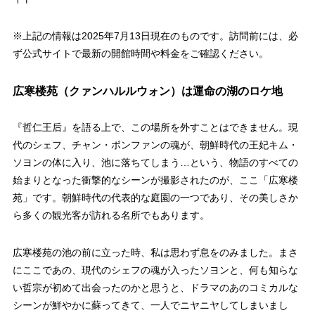
※上記の情報は2025年7月13日現在のものです。訪問前には、必
ず公式サイトで最新の開館時間や料金をご確認ください。
広寒楼苑（クァンハルルウォン）は運命の湖のロケ地
『哲仁王后』を語る上で、この場所を外すことはできません。現
代のシェフ、チャン・ボンファンの魂が、朝鮮時代の王妃キム・
ソヨンの体に入り、池に落ちてしまう…という、物語のすべての
始まりとなった衝撃的なシーンが撮影されたのが、ここ「広寒楼
苑」です。朝鮮時代の代表的な庭園の一つであり、その美しさか
ら多くの観光客が訪れる名所でもあります。
広寒楼苑の池の前に立った時、私は思わず息をのみました。まさ
にここであの、現代のシェフの魂が入ったソヨンと、何も知らな
い哲宗が初めて出会ったのかと思うと、ドラマのあのコミカルな
シーンが鮮やかに蘇ってきて、一人でニヤニヤしてしまいまし