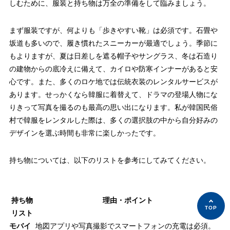
しむために、服装と持ち物は万全の準備をして臨みましょう。
まず服装ですが、何よりも「歩きやすい靴」は必須です。石畳や
坂道も多いので、履き慣れたスニーカーが最適でしょう。季節に
もよりますが、夏は日差しを遮る帽子やサングラス、冬は石造り
の建物からの底冷えに備えて、カイロや防寒インナーがあると安
心です。また、多くのロケ地では伝統衣装のレンタルサービスが
あります。せっかくなら韓服に着替えて、ドラマの登場人物にな
りきって写真を撮るのも最高の思い出になります。私が韓国民俗
村で韓服をレンタルした際は、多くの選択肢の中から自分好みの
デザインを選ぶ時間も非常に楽しかったです。
持ち物については、以下のリストを参考にしてみてください。
持ち物
理由・ポイント
リスト
モバイ
地図アプリや写真撮影でスマートフォンの充電は必須。