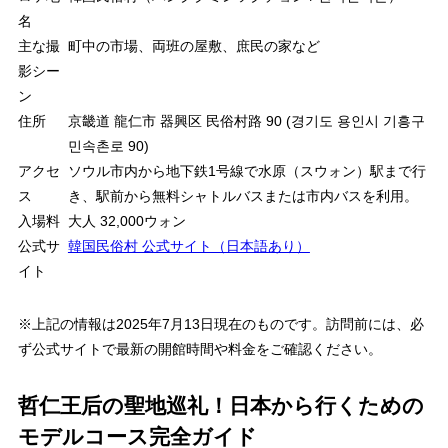
名
主な撮
町中の市場、両班の屋敷、庶民の家など
影シー
ン
住所
京畿道 龍仁市 器興区 民俗村路 90 (경기도 용인시 기흥구
민속촌로 90)
アクセ
ソウル市内から地下鉄1号線で水原（スウォン）駅まで行
ス
き、駅前から無料シャトルバスまたは市内バスを利用。
入場料
大人 32,000ウォン
公式サ
韓国民俗村 公式サイト（日本語あり）
イト
※上記の情報は2025年7月13日現在のものです。訪問前には、必
ず公式サイトで最新の開館時間や料金をご確認ください。
哲仁王后の聖地巡礼！日本から行くための
モデルコース完全ガイド