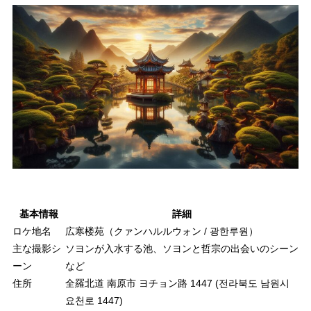
基本情報
詳細
ロケ地名
広寒楼苑（クァンハルルウォン / 광한루원）
主な撮影シ
ソヨンが入水する池、ソヨンと哲宗の出会いのシーン
ーン
など
住所
全羅北道 南原市 ヨチョン路 1447 (전라북도 남원시
요천로 1447)