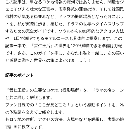
この記事は、単なるロケ地情報の羅列ではありません。聞慶セジ
ェにそびえる壮大な王宮や、広寒楼苑の運命の池、そして韓国民
俗村の活気ある街並みなど、ドラマの撮影場所となった各スポッ
トを、私が実際に歩き、感じた、ドラマの世界へタイムスリップ
するための完全ガイドです。ソウルからの効率的なアクセス方法
や、1日で満喫できるモデルコースも具体的に提案します。この
記事一本で、『哲仁王后』の世界を120%満喫できる準備は万端
です。さあ、このガイドを手に、あなたも私と一緒に、あの笑い
と感動に満ちた世界への旅に出かけましょう！
記事のポイント
『哲仁王后』の主要なロケ地（撮影場所）を、ドラマの名シーン
と共に詳しく解説します。
ファン目線での「ここが見どころ！」という感動ポイントを、私
の体験談を交えてご紹介します。
各ロケ地の住所、アクセス方法、入場料などを網羅し、実際の旅
行計画に役立ちます。