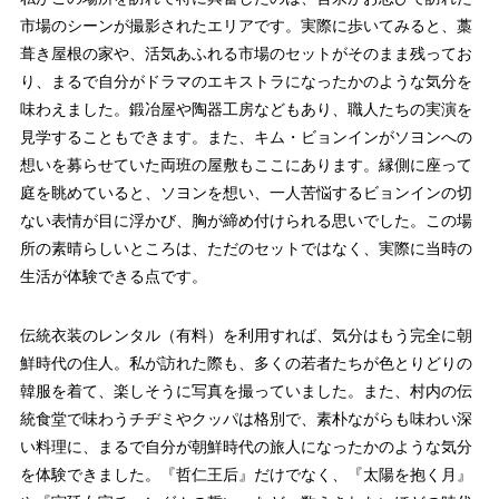
市場のシーンが撮影されたエリアです。実際に歩いてみると、藁
葺き屋根の家や、活気あふれる市場のセットがそのまま残ってお
り、まるで自分がドラマのエキストラになったかのような気分を
味わえました。鍛冶屋や陶器工房などもあり、職人たちの実演を
見学することもできます。また、キム・ビョンインがソヨンへの
想いを募らせていた両班の屋敷もここにあります。縁側に座って
庭を眺めていると、ソヨンを想い、一人苦悩するビョンインの切
ない表情が目に浮かび、胸が締め付けられる思いでした。この場
所の素晴らしいところは、ただのセットではなく、実際に当時の
生活が体験できる点です。
伝統衣装のレンタル（有料）を利用すれば、気分はもう完全に朝
鮮時代の住人。私が訪れた際も、多くの若者たちが色とりどりの
韓服を着て、楽しそうに写真を撮っていました。また、村内の伝
統食堂で味わうチヂミやクッパは格別で、素朴ながらも味わい深
い料理に、まるで自分が朝鮮時代の旅人になったかのような気分
を体験できました。『哲仁王后』だけでなく、『太陽を抱く月』