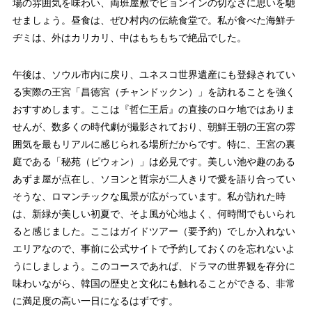
場の雰囲気を味わい、両班屋敷でビョンインの切なさに思いを馳
せましょう。昼食は、ぜひ村内の伝統食堂で。私が食べた海鮮チ
ヂミは、外はカリカリ、中はもちもちで絶品でした。
午後は、ソウル市内に戻り、ユネスコ世界遺産にも登録されてい
る実際の王宮「昌徳宮（チャンドックン）」を訪れることを強く
おすすめします。ここは『哲仁王后』の直接のロケ地ではありま
せんが、数多くの時代劇が撮影されており、朝鮮王朝の王宮の雰
囲気を最もリアルに感じられる場所だからです。特に、王宮の裏
庭である「秘苑（ピウォン）」は必見です。美しい池や趣のある
あずま屋が点在し、ソヨンと哲宗が二人きりで愛を語り合ってい
そうな、ロマンチックな風景が広がっています。私が訪れた時
は、新緑が美しい初夏で、そよ風が心地よく、何時間でもいられ
ると感じました。ここはガイドツアー（要予約）でしか入れない
エリアなので、事前に公式サイトで予約しておくのを忘れないよ
うにしましょう。このコースであれば、ドラマの世界観を存分に
味わいながら、韓国の歴史と文化にも触れることができる、非常
に満足度の高い一日になるはずです。