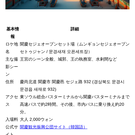
基本情
詳細
報
ロケ地
聞慶セジェオープンセット場（ムンギョンセジェオープン
名
セトゥジャン / 문경새재 오픈세트장）
主な撮
王宮のシーン全般、城郭、王の執務室、水剌間など
影シー
ン
住所
慶尚北道 聞慶市 聞慶邑 セジェ路 932 (경상북도 문경시
문경읍 새재로 932)
アクセ
東ソウル総合バスターミナルから聞慶バスターミナルまで
ス
高速バスで約2時間。その後、市内バスに乗り換え約20
分。
入場料
大人 2,000ウォン
公式サ
聞慶観光振興公団サイト（韓国語）
イト