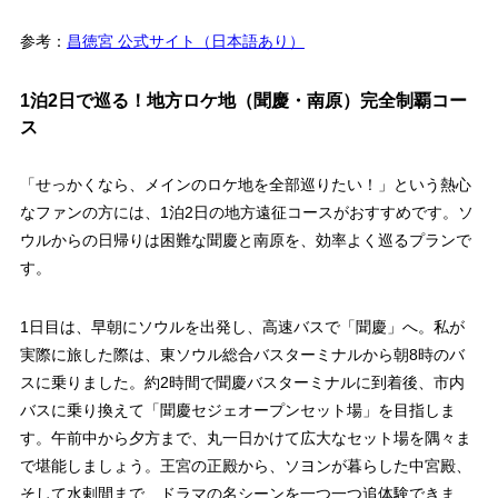
参考：
昌徳宮 公式サイト（日本語あり）
1泊2日で巡る！地方ロケ地（聞慶・南原）完全制覇コー
ス
「せっかくなら、メインのロケ地を全部巡りたい！」という熱心
なファンの方には、1泊2日の地方遠征コースがおすすめです。ソ
ウルからの日帰りは困難な聞慶と南原を、効率よく巡るプランで
す。
1日目は、早朝にソウルを出発し、高速バスで「聞慶」へ。私が
実際に旅した際は、東ソウル総合バスターミナルから朝8時のバ
スに乗りました。約2時間で聞慶バスターミナルに到着後、市内
バスに乗り換えて「聞慶セジェオープンセット場」を目指しま
す。午前中から夕方まで、丸一日かけて広大なセット場を隅々ま
で堪能しましょう。王宮の正殿から、ソヨンが暮らした中宮殿、
そして水剌間まで、ドラマの名シーンを一つ一つ追体験できま