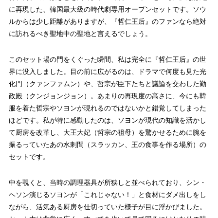
に再現した、韓国最大級の時代劇専用オープンセットです。ソウ
ルからは少し距離がありますが、『哲仁王后』のファンなら絶対
に訪れるべき聖地中の聖地と言えるでしょう。
このセット場の門をくぐった瞬間、私は完全に『哲仁王后』の世
界に没入しました。目の前に広がるのは、ドラマで何度も見た光
化門（クァンファムン）や、哲宗が臣下たちと議論を交わした勤
政殿（クンジョンジョン）。あまりの再現度の高さに、今にも韓
服を着た哲宗やソヨンが現れるのではないかと錯覚してしまった
ほどです。私が特に感動したのは、ソヨンが現代の知識を活かし
て厨房を改革し、大王大妃（哲宗の祖母）を驚かせるために腕を
振るっていたあの水剌間（スラッカン、王の食事を作る場所）の
セットです。
中を覗くと、当時の調理器具が所狭しと並べられており、シン・
ヘソン演じるソヨンが「これじゃない！」と食材にダメ出しをし
ながら、活気ある厨房を仕切っていた様子が目に浮かびました。