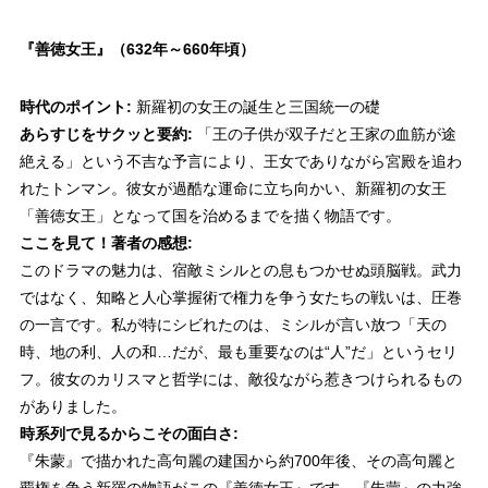
『善徳女王』
（632年～660年頃）
時代のポイント:
新羅初の女王の誕生と三国統一の礎
あらすじをサクッと要約:
「王の子供が双子だと王家の血筋が途
絶える」という不吉な予言により、王女でありながら宮殿を追わ
れたトンマン。彼女が過酷な運命に立ち向かい、新羅初の女王
「善徳女王」となって国を治めるまでを描く物語です。
ここを見て！著者の感想:
このドラマの魅力は、宿敵ミシルとの息もつかせぬ頭脳戦。武力
ではなく、知略と人心掌握術で権力を争う女たちの戦いは、圧巻
の一言です。私が特にシビれたのは、ミシルが言い放つ「天の
時、地の利、人の和…だが、最も重要なのは“人”だ」というセリ
フ。彼女のカリスマと哲学には、敵役ながら惹きつけられるもの
がありました。
時系列で見るからこその面白さ:
『朱蒙』で描かれた高句麗の建国から約700年後、その高句麗と
覇権を争う新羅の物語がこの『善徳女王』です。『朱蒙』の力強