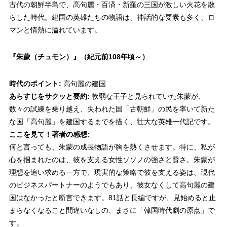
古代の朝鮮半島で、高句麗・百済・新羅の三国が激しい火花を散
らした時代。建国の英雄たちの物語は、神話的な要素も多く、ロ
マンと情熱に溢れています。
『朱蒙（チュモン）』
（紀元前108年頃～）
時代のポイント:
高句麗の建国
あらすじをサクッと要約:
軟弱な王子と見られていた朱蒙が、
数々の試練を乗り越え、失われた国「古朝鮮」の民を率いて新た
な国「高句麗」を建国するまでを描く、壮大な英雄一代記です。
ここを見て！著者の感想:
何と言っても、朱蒙の成長物語が胸を熱くさせます。特に、私が
心を掴まれたのは、彼を支える女性ソソノの強さと賢さ。朱蒙が
理想を追い求める一方で、現実的な策略で彼を支える姿は、現代
のビジネスパートナーのようでもあり、彼女なくして高句麗の建
国はなかったと断言できます。81話と長編ですが、見始めると止
まらなくなること間違いなしの、まさに「韓国時代劇の原点」で
す。