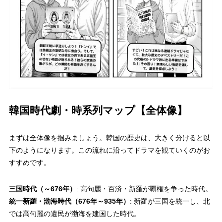
韓国時代劇・時系列マップ【全体像】
まずは全体像を掴みましょう。韓国の歴史は、大きく分けると以
下のようになります。この流れに沿ってドラマを観ていくのがお
すすめです。
三国時代（～676年）
: 高句麗・百済・新羅が覇権を争った時代。
統一新羅・渤海時代（676年～935年）
: 新羅が三国を統一し、北
では高句麗の遺民が渤海を建国した時代。