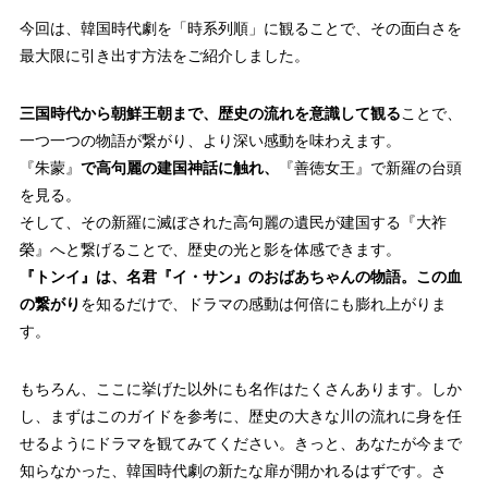
今回は、韓国時代劇を「時系列順」に観ることで、その面白さを
最大限に引き出す方法をご紹介しました。
三国時代から朝鮮王朝まで、歴史の流れを意識して観る
ことで、
一つ一つの物語が繋がり、より深い感動を味わえます。
『朱蒙』
で高句麗の建国神話に触れ、
『善徳女王』で新羅の台頭
を見る。
そして、その新羅に滅ぼされた高句麗の遺民が建国する『大祚
榮』へと繋げることで、歴史の光と影を体感できます。
『トンイ』は、名君『イ・サン』のおばあちゃんの物語。この血
の繋がり
を知るだけで、ドラマの感動は何倍にも膨れ上がりま
す。
もちろん、ここに挙げた以外にも名作はたくさんあります。しか
し、まずはこのガイドを参考に、歴史の大きな川の流れに身を任
せるようにドラマを観てみてください。きっと、あなたが今まで
知らなかった、韓国時代劇の新たな扉が開かれるはずです。さ