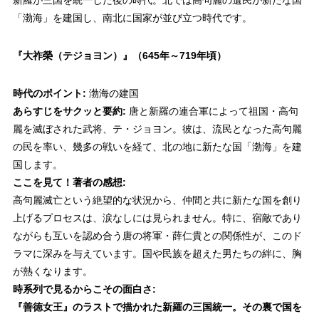
新羅が三国を統一した後の時代。北では高句麗の遺民が新たな国
「渤海」を建国し、南北に国家が並び立つ時代です。
『大祚榮（テジョヨン）』
（645年～719年頃）
時代のポイント:
渤海の建国
あらすじをサクッと要約:
唐と新羅の連合軍によって祖国・高句
麗を滅ぼされた武将、テ・ジョヨン。彼は、流民となった高句麗
の民を率い、幾多の戦いを経て、北の地に新たな国「渤海」を建
国します。
ここを見て！著者の感想:
高句麗滅亡という絶望的な状況から、仲間と共に新たな国を創り
上げるプロセスは、涙なしには見られません。特に、宿敵であり
ながらも互いを認め合う唐の将軍・薛仁貴との関係性が、このド
ラマに深みを与えています。国や民族を超えた男たちの絆に、胸
が熱くなります。
時系列で見るからこその面白さ:
『善徳女王』のラストで描かれた新羅の三国統一。その裏で国を