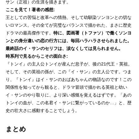
サン（正祖）の生涯を描きます。
ここを見て！著者の感想:
王としての苦悩と改革への情熱、そして幼馴染ソンヨンとの切な
いロマンス。その全てが完璧なバランスで描かれた、まさに歴史
ドラマの最高傑作です。
特に、図画署（トファソ）で働くソンヨ
ンとの身分違いの恋の行方には、毎回ハラハラさせられました。
最終話のイ・サンのセリフは、涙なくしては見られません。
時系列で見るからこその面白さ:
『トンイ』の主人公トンイが産んだ息子が、後の21代王・英祖。
そして、その英祖の孫が、この『イ・サン』の主人公です。つま
り、『トンイ』はイ・サンのおばあちゃんの物語なのです！この
関係性を知ってから観ると、ドラマ冒頭で描かれる英祖と幼い
イ・サンのやり取りに、より深い感慨を覚えるはずです。「あの
トンイの血が、この名君イ・サンに繋がっているのか…」と、歴
史の壮大さに感動することでしょう。
まとめ