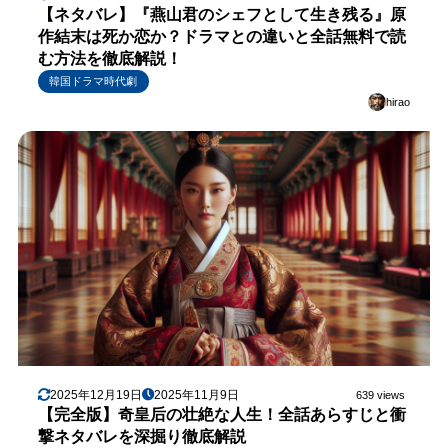
【ネタバレ】『燕山君のシェフとして生き残る』原
作結末は死か恋か？ドラマとの違いと全話無料で読
む方法を徹底解説！
韓国ドラマ時代劇
hirao
2025年12月19日
2025年11月9日
639 views
【完全版】奇皇后の壮絶な人生！全話あらすじと衝
撃ネタバレを深掘り徹底解説