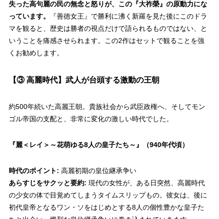
失った高句麗の民の無念と怒りが、この『大祚榮』の原動力にな
っています。
『善徳女王』で勝利に沸く新羅を見た後にこのドラ
マを観ると、歴史は勝者の視点だけで語られるものではない、と
いうことを痛感させられます。この2作はセットで観ることを強
くお勧めします。
【③ 高麗時代】武人が台頭する激動の王朝
約500年続いた高麗王朝。貴族社会から武臣政権へ、そしてモン
ゴル帝国の支配と、非常に変化の激しい時代でした。
『麗＜レイ＞～花萌ゆる8人の皇子たち～』
（940年代頃）
時代のポイント:
高麗初期の皇位継承争い
あらすじをサクッと要約:
現代の女性が、ある日突然、高麗時代
の少女の体で目覚めてしまうタイムスリップもの。彼女は、後に
初代皇帝となるワン・ソをはじめとする8人の個性豊かな皇子た