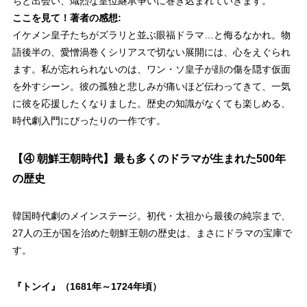
ちと出会い、熾烈な皇位継承争いに巻き込まれていきます。
ここを見て！著者の感想:
イケメン皇子たちがズラリと並ぶ眼福ドラマ…と侮るなかれ。物
語後半の、愛憎渦巻くシリアスで切ない展開には、心をえぐられ
ます。私が忘れられないのは、ワン・ソ皇子が顔の傷を隠す仮面
を外すシーン。彼の孤独と悲しみが痛いほど伝わってきて、一気
に彼を応援したくなりました。歴史の知識がなくても楽しめる、
時代劇入門にぴったりの一作です。
【④ 朝鮮王朝時代】最も多くのドラマが生まれた500年
の歴史
韓国時代劇のメインステージ。初代・太祖から最後の純宗まで、
27人の王が国を治めた朝鮮王朝の歴史は、まさにドラマの宝庫で
す。
『トンイ』
（1681年～1724年頃）