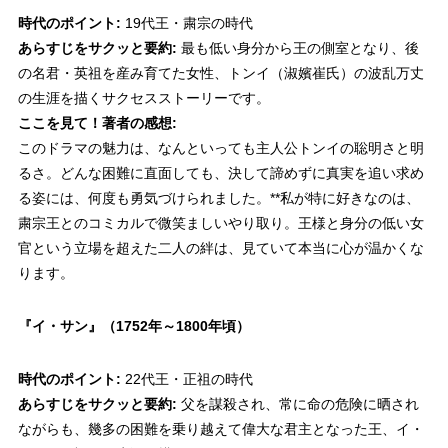
時代のポイント:
19代王・粛宗の時代
あらすじをサクッと要約:
最も低い身分から王の側室となり、後
の名君・英祖を産み育てた女性、トンイ（淑嬪崔氏）の波乱万丈
の生涯を描くサクセスストーリーです。
ここを見て！著者の感想:
このドラマの魅力は、なんといっても主人公トンイの聡明さと明
るさ。どんな困難に直面しても、決して諦めずに真実を追い求め
る姿には、何度も勇気づけられました。**私が特に好きなのは、
粛宗王とのコミカルで微笑ましいやり取り。王様と身分の低い女
官という立場を超えた二人の絆は、見ていて本当に心が温かくな
ります。
『イ・サン』
（1752年～1800年頃）
時代のポイント:
22代王・正祖の時代
あらすじをサクッと要約:
父を謀殺され、常に命の危険に晒され
ながらも、幾多の困難を乗り越えて偉大な君主となった王、イ・