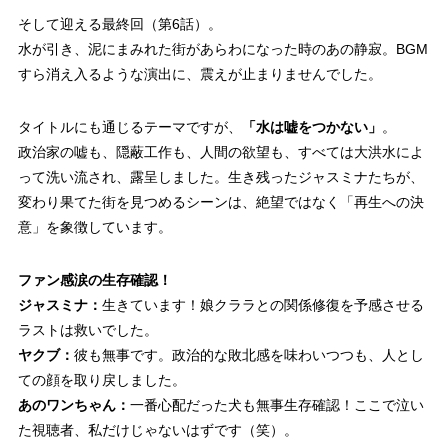
そして迎える最終回（第6話）。
水が引き、泥にまみれた街があらわになった時のあの静寂。BGM
すら消え入るような演出に、震えが止まりませんでした。
タイトルにも通じるテーマですが、
「水は嘘をつかない」
。
政治家の嘘も、隠蔽工作も、人間の欲望も、すべては大洪水によ
って洗い流され、露呈しました。生き残ったジャスミナたちが、
変わり果てた街を見つめるシーンは、絶望ではなく
「再生への決
意」
を象徴しています。
ファン感涙の生存確認！
ジャスミナ：
生きています！娘クララとの関係修復を予感させる
ラストは救いでした。
ヤクブ：
彼も無事です。政治的な敗北感を味わいつつも、人とし
ての顔を取り戻しました。
あのワンちゃん：
一番心配だった犬も無事生存確認！ここで泣い
た視聴者、私だけじゃないはずです（笑）。