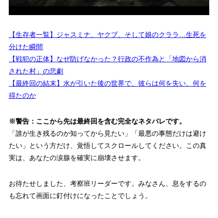
【生存者一覧】ジャスミナ、ヤクブ、そして娘のクララ…生死を
分けた瞬間
【戦犯の正体】なぜ防げなかった？行政の不作為と「地図から消
された村」の悲劇
【最終回の結末】水が引いた後の世界で、彼らは何を失い、何を
得たのか
※警告：ここから先は最終回を含む完全なネタバレです。
「誰が生き残るのか知ってから見たい」「最悪の事態だけは避け
たい」という方だけ、覚悟してスクロールしてください。この真
実は、あなたの涙腺を確実に崩壊させます。
お待たせしました、考察班リーダーです。みなさん、息をするの
も忘れて画面に釘付けになったことでしょう。