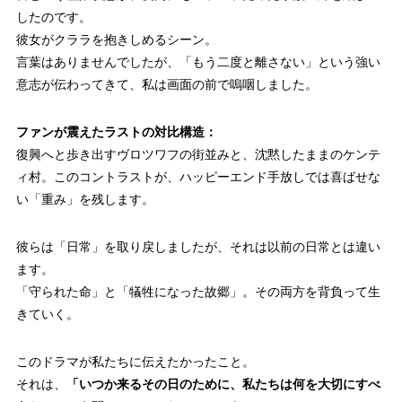
したのです。
彼女がクララを抱きしめるシーン。
言葉はありませんでしたが、
「もう二度と離さない」
という強い
意志が伝わってきて、私は画面の前で嗚咽しました。
ファンが震えたラストの対比構造：
復興へと歩き出すヴロツワフの街並みと、沈黙したままのケンテ
ィ村。このコントラストが、ハッピーエンド手放しでは喜ばせな
い「重み」を残します。
彼らは「日常」を取り戻しましたが、それは以前の日常とは違い
ます。
「守られた命」と「犠牲になった故郷」。その両方を背負って生
きていく。
このドラマが私たちに伝えたかったこと。
それは、
「いつか来るその日のために、私たちは何を大切にすべ