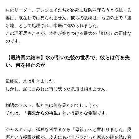
村のリーダー、アンジェイたちが必死に堤防を守ろうと抵抗する
姿は、涙なしでは見られません。彼らの故郷は、地図の上で「遊
水地」として処理され、水底に沈められました。
この理不尽さこそが、本作が突きつける最大の「戦犯」の正体な
のです。
【最終回の結末】水が引いた後の世界で、彼らは何を失
い、何を得たのか
最終回、水は引きました。
しかし、泥にまみれた街に残った爪痕は消えません。
物語のラスト、私たちは何を見たのでしょうか。
それは、
「喪失からの再生」
という静かな希望です。
ジャスミナは、孤独な科学者から「母親」へと変わりました。災
害という極限状態が、皮肉にもバラバラだった家族の絆を結び直