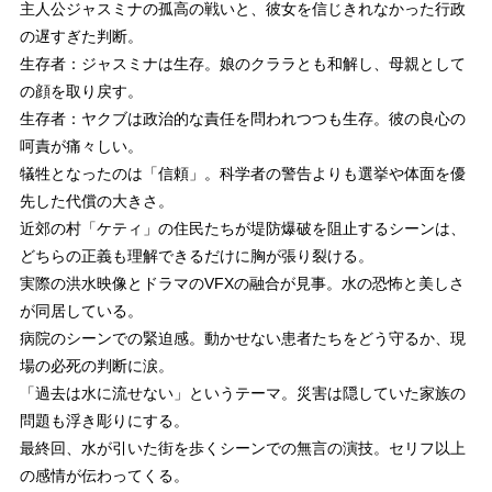
主人公ジャスミナの孤高の戦いと、彼女を信じきれなかった行政
の遅すぎた判断。
生存者：ジャスミナは生存。娘のクララとも和解し、母親として
の顔を取り戻す。
生存者：ヤクブは政治的な責任を問われつつも生存。彼の良心の
呵責が痛々しい。
犠牲となったのは「信頼」。科学者の警告よりも選挙や体面を優
先した代償の大きさ。
近郊の村「ケティ」の住民たちが堤防爆破を阻止するシーンは、
どちらの正義も理解できるだけに胸が張り裂ける。
実際の洪水映像とドラマのVFXの融合が見事。水の恐怖と美しさ
が同居している。
病院のシーンでの緊迫感。動かせない患者たちをどう守るか、現
場の必死の判断に涙。
「過去は水に流せない」というテーマ。災害は隠していた家族の
問題も浮き彫りにする。
最終回、水が引いた街を歩くシーンでの無言の演技。セリフ以上
の感情が伝わってくる。