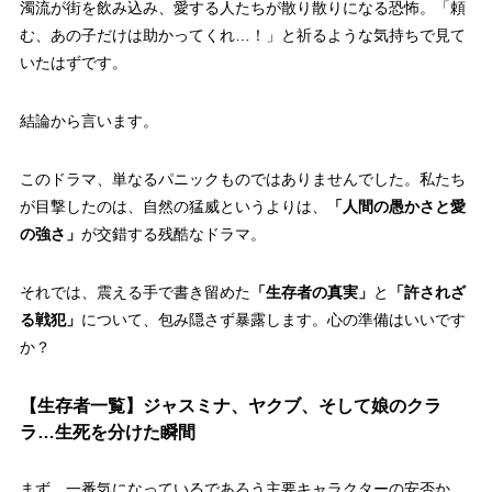
濁流が街を飲み込み、愛する人たちが散り散りになる恐怖。
「頼
む、あの子だけは助かってくれ…！」
と祈るような気持ちで見て
いたはずです。
結論から言います。
このドラマ、単なるパニックものではありませんでした。私たち
が目撃したのは、自然の猛威というよりは、
「人間の愚かさと愛
の強さ」
が交錯する残酷なドラマ。
それでは、震える手で書き留めた
「生存者の真実」
と
「許されざ
る戦犯」
について、包み隠さず暴露します。心の準備はいいです
か？
【生存者一覧】ジャスミナ、ヤクブ、そして娘のクラ
ラ…生死を分けた瞬間
まず、一番気になっているであろう主要キャラクターの安否か