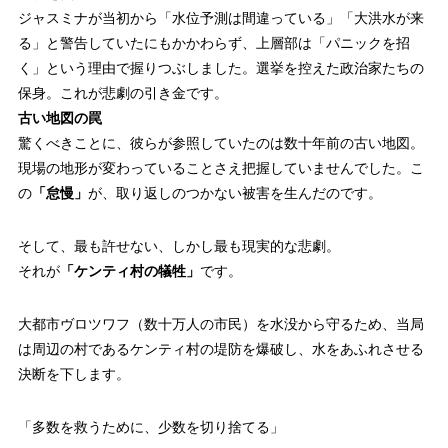
ジャスミナが当初から「水位予測は間違っている」「大洪水が来
る」と警告していたにもかかわらず、上層部は「パニックを招
く」という理由で握りつぶしました。選挙を控えた政治家たちの
保身。これが悲劇の引き金です。
古い地図の罠
驚くべきことに、彼らが参照していたのは数十年前の古い地図。
現場の地形が変わっていることさえ把握していませんでした。こ
の
「怠慢」
が、取り返しのつかない被害を生んだのです。
そして、最も許せない、しかし最も現実的な悲劇。
それが
「ケンティ村の犠牲」
です。
大都市ヴロツワフ（数十万人の市民）を水没から守るため、当局
は周辺の村であるケンティ村の堤防を爆破し、水をあふれさせる
決断を下します。
「多数を救うために、少数を切り捨てる」