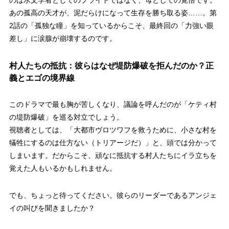
のは水文学者としてのプライドではなく、
母としての覚悟
です。
あの孤高の天才が、泥だらけになって生存を勝ち取る姿……。第
2話の「孤独な瞳」を知っているからこそ、最終回の「力強い眼
差し」に涙腺が崩壊するのです。
村人たちの抵抗：彼らはなぜ堤防爆破を拒んだのか？正
義とエゴの境界線
このドラマで最も胸が苦しくなり、議論を呼んだのが「ケティ村
の堤防爆破」を巡る対立でしょう。
視聴者としては、「大都市ヴロツワフを救うために、小さな村を
犠牲にするのは仕方ない（トリアージだ）」と、頭では分かって
しまいます。だからこそ、頑なに抵抗する村人たちにイラ立ちを
覚えた人もいるかもしれません。
でも、ちょっと待ってください。彼らのリーダーであるアンジェ
イの叫びを聞きましたか？