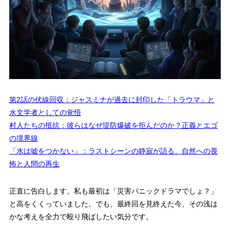
第2話の伏線回収：ジャスミナが過去に封印した「トラウマ」と
水文学者としての覚悟
村人たちの抵抗：彼らはなぜ堤防爆破を拒んだのか？正義とエゴ
の境界線
「水は嘘をつかない」：ラストシーンの静寂が語る、自然への畏
怖と人間の再生
正直に告白します。私も最初は「災害パニックドラマでしょ？」
と高をくくっていました。でも、最終回を見終えた今、その浅は
かな考えを全力で殴り飛ばしたい気分です。