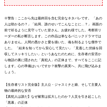
※警告：ここから先は最終回を含む完全なネタバレです。 「あの
人は助かるの？」「結局、誰のせいでこんなことに…？」 画面の
前で祈るように見守っていた皆さん、お疲れ様でした。考察班リ
ーダーの私が断言します。この作品は単なるパニックドラマでは
ありません。人間の愚かさと愛を描いた、魂を削るような傑作で
した。 「結末を知ってから安心して見たい」「見逃した伏線を回
収してスッキリしたい」というあなたのために、生存者の安否か
ら物語の裏に隠された「真犯人」の正体まで、すべてをここに記
します。心の準備はいいですか？衝撃の真実へ、共に飛び込みま
しょう。
【生存者リスト完全版】主人公・ジャスミナと娘、そして主要人
物の最終的な安否
【真犯人は誰だ】なぜ被害は拡大したのか？人災を引き起こした
「黒幕」の正体