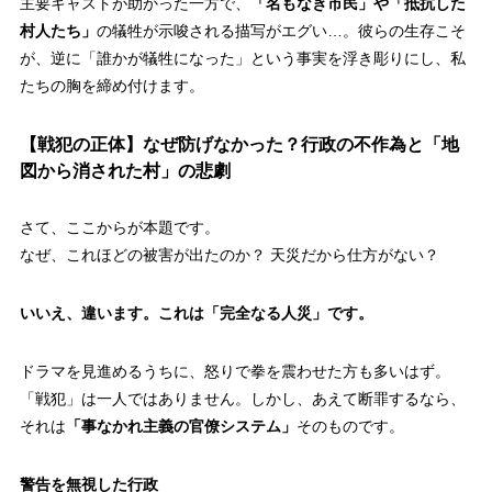
主要キャストが助かった一方で、
「名もなき市民」や「抵抗した
村人たち」
の犠牲が示唆される描写がエグい…。彼らの生存こそ
が、逆に「誰かが犠牲になった」という事実を浮き彫りにし、私
たちの胸を締め付けます。
【戦犯の正体】なぜ防げなかった？行政の不作為と「地
図から消された村」の悲劇
さて、ここからが本題です。
なぜ、これほどの被害が出たのか？ 天災だから仕方がない？
いいえ、違います。これは
「完全なる人災」
です。
ドラマを見進めるうちに、怒りで拳を震わせた方も多いはず。
「戦犯」は一人ではありません。しかし、あえて断罪するなら、
それは
「事なかれ主義の官僚システム」
そのものです。
警告を無視した行政