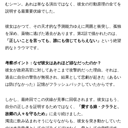
むシーン。あれは単なる演出ではなく、彼女の行動原理の全てを
説明する
最重要伏線
でした。
彼女はかつて、その天才的な予測能力ゆえに周囲と衝突し、孤独
を深め、薬物に逃げた過去があります。第2話で描かれたのは、
「正しいことを言っても、誰にも信じてもらえない」
という絶望
的なトラウマです。
考察ポイント：なぜ彼女はあれほど頑なだったのか？
彼女が政府高官に対してあそこまで攻撃的だった理由。それは、
過去に自分の警告が無視され、結果として悲劇が起きた（あるい
は防げなかった）記憶がフラッシュバックしていたからです。
しかし、最終回でこの伏線が見事に回収されます。彼女はもう、
自分の正しさを証明するためではなく、
「愛する娘・クララと、
故郷の人々を守るため」
に走り続けました。
濁流に飲み込まれそうになりながらも、彼女を突き動かしていた