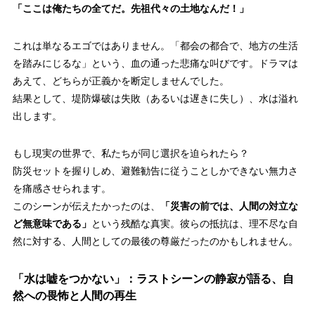
「ここは俺たちの全てだ。先祖代々の土地なんだ！」
これは単なるエゴではありません。
「都会の都合で、地方の生活
を踏みにじるな」
という、血の通った悲痛な叫びです。ドラマは
あえて、どちらが正義かを断定しませんでした。
結果として、堤防爆破は失敗（あるいは遅きに失し）、水は溢れ
出します。
もし現実の世界で、私たちが同じ選択を迫られたら？
防災セットを握りしめ、避難勧告に従うことしかできない無力さ
を痛感させられます。
このシーンが伝えたかったのは、
「災害の前では、人間の対立な
ど無意味である」
という残酷な真実。彼らの抵抗は、理不尽な自
然に対する、人間としての最後の尊厳だったのかもしれません。
「水は嘘をつかない」：ラストシーンの静寂が語る、自
然への畏怖と人間の再生