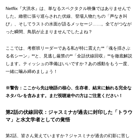
Netflix『大洪水』は、単なるスペクタクル映像ではありませんで
した。緻密に張り巡らされた伏線、登場人物たちの
「声なき叫
び」
、そしてラストの水面が語るメッセージ……。全てがつなが
った瞬間、鳥肌が止まりませんでしたよね？
ここでは、考察班リーダーである私が特に震えた**「魂を揺さぶ
る名シーン」**と、見逃し厳禁の**「全話伏線回収」**を徹底解説
します。ティッシュの準備はいいですか？あの感動をもう一度、
一緒に噛み締めましょう！
※警告：ここから先は物語の核心、生存者、結末に触れる完全な
ネタバレを含みます。まだ視聴途中の方はご注意ください！
第2話の伏線回収：ジャスミナが過去に封印した「トラウ
マ」と水文学者としての覚悟
第2話、皆さん覚えていますか？ジャスミナが過去の幻影に苦し