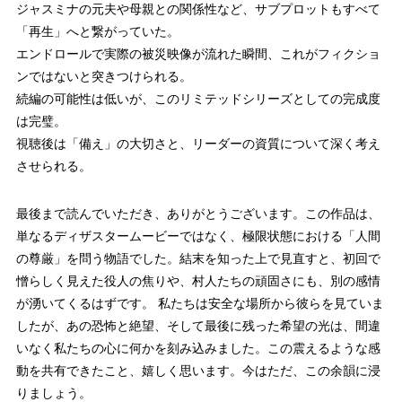
ジャスミナの元夫や母親との関係性など、サブプロットもすべて
「再生」へと繋がっていた。
エンドロールで実際の被災映像が流れた瞬間、これがフィクショ
ンではないと突きつけられる。
続編の可能性は低いが、このリミテッドシリーズとしての完成度
は完璧。
視聴後は「備え」の大切さと、リーダーの資質について深く考え
させられる。
最後まで読んでいただき、ありがとうございます。この作品は、
単なるディザスタームービーではなく、極限状態における「人間
の尊厳」を問う物語でした。結末を知った上で見直すと、初回で
憎らしく見えた役人の焦りや、村人たちの頑固さにも、別の感情
が湧いてくるはずです。 私たちは安全な場所から彼らを見ていま
したが、あの恐怖と絶望、そして最後に残った希望の光は、間違
いなく私たちの心に何かを刻み込みました。この震えるような感
動を共有できたこと、嬉しく思います。今はただ、この余韻に浸
りましょう。