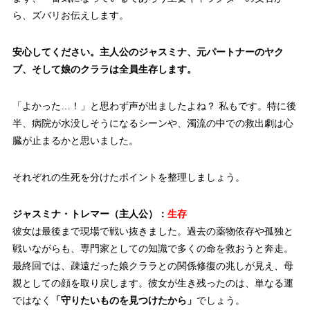
ら、ズバリお伝えします。
安心してください。
主人公のジャスミナ、元パートナーのヤク
ブ、そして娘のクララは全員生存します。
「よかった…！」と思わず声が出ましたよね？ 私もです。特に後
半、病院が水没しそうになるシーンや、濁流の中での救出劇は心
臓が止まるかと思いました。
それぞれの生死を分けたポイントを整理しましょう。
ジャスミナ・トレマー（主人公）：
生存
彼女は最後まで現場で戦い抜きました。過去の薬物依存や孤独と
戦いながらも、専門家としての知識で多くの命を救おうと奔走。
最終回では、疎遠だった娘クララとの関係修復の兆しが見え、母
親としての顔を取り戻します。彼女が生き残ったのは、単なる運
ではなく
「守りたいものを見つけたから」
でしょう。