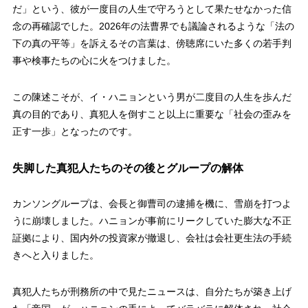
だ」という、彼が一度目の人生で守ろうとして果たせなかった信
念の再確認でした。2026年の法曹界でも議論されるような「法の
下の真の平等」を訴えるその言葉は、傍聴席にいた多くの若手判
事や検事たちの心に火をつけました。
この陳述こそが、イ・ハニョンという男が二度目の人生を歩んだ
真の目的であり、真犯人を倒すこと以上に重要な「社会の歪みを
正す一歩」となったのです。
失脚した真犯人たちのその後とグループの解体
カンソングループは、会長と御曹司の逮捕を機に、雪崩を打つよ
うに崩壊しました。ハニョンが事前にリークしていた膨大な不正
証拠により、国内外の投資家が撤退し、会社は会社更生法の手続
きへと入りました。
真犯人たちが刑務所の中で見たニュースは、自分たちが築き上げ