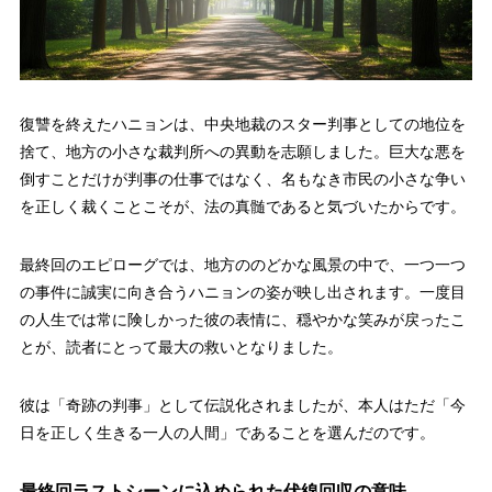
復讐を終えたハニョンは、中央地裁のスター判事としての地位を
捨て、地方の小さな裁判所への異動を志願しました。巨大な悪を
倒すことだけが判事の仕事ではなく、名もなき市民の小さな争い
を正しく裁くことこそが、法の真髄であると気づいたからです。
最終回のエピローグでは、地方ののどかな風景の中で、一つ一つ
の事件に誠実に向き合うハニョンの姿が映し出されます。一度目
の人生では常に険しかった彼の表情に、穏やかな笑みが戻ったこ
とが、読者にとって最大の救いとなりました。
彼は「奇跡の判事」として伝説化されましたが、本人はただ「今
日を正しく生きる一人の人間」であることを選んだのです。
最終回ラストシーンに込められた伏線回収の意味