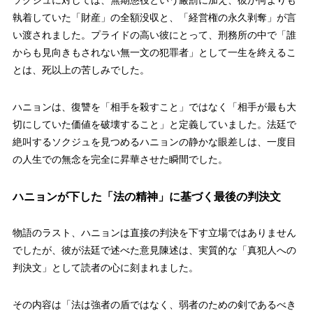
執着していた「財産」の全額没収と、「経営権の永久剥奪」が言
い渡されました。プライドの高い彼にとって、刑務所の中で「誰
からも見向きもされない無一文の犯罪者」として一生を終えるこ
とは、死以上の苦しみでした。
ハニョンは、復讐を「相手を殺すこと」ではなく「相手が最も大
切にしていた価値を破壊すること」と定義していました。法廷で
絶叫するソクジュを見つめるハニョンの静かな眼差しは、一度目
の人生での無念を完全に昇華させた瞬間でした。
ハニョンが下した「法の精神」に基づく最後の判決文
物語のラスト、ハニョンは直接の判決を下す立場ではありません
でしたが、彼が法廷で述べた意見陳述は、実質的な「真犯人への
判決文」として読者の心に刻まれました。
その内容は「法は強者の盾ではなく、弱者のための剣であるべき