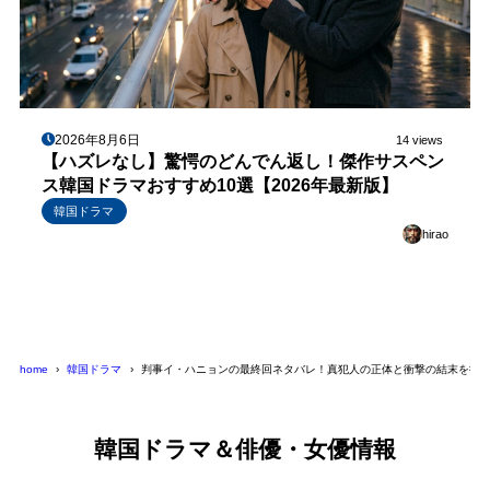
2026年8月6日
14 views
【ハズレなし】驚愕のどんでん返し！傑作サスペン
ス韓国ドラマおすすめ10選【2026年最新版】
韓国ドラマ
hirao
home
韓国ドラマ
判事イ・ハニョンの最終回ネタバレ！真犯人の正体と衝撃の結末を徹
韓国ドラマ＆俳優・女優情報