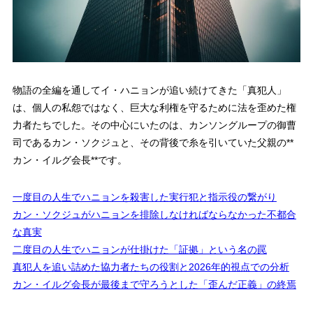
物語の全編を通してイ・ハニョンが追い続けてきた「真犯人」
は、個人の私怨ではなく、巨大な利権を守るために法を歪めた権
力者たちでした。その中心にいたのは、カンソングループの御曹
司であるカン・ソクジュと、その背後で糸を引いていた父親の**
カン・イルグ会長**です。
一度目の人生でハニョンを殺害した実行犯と指示役の繋がり
カン・ソクジュがハニョンを排除しなければならなかった不都合
な真実
二度目の人生でハニョンが仕掛けた「証拠」という名の罠
真犯人を追い詰めた協力者たちの役割と2026年的視点での分析
カン・イルグ会長が最後まで守ろうとした「歪んだ正義」の終焉