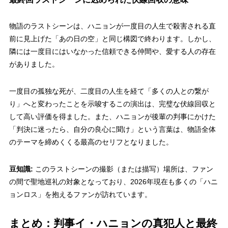
物語のラストシーンは、ハニョンが一度目の人生で殺害される直
前に見上げた「あの日の空」と同じ構図で終わります。しかし、
隣には一度目にはいなかった信頼できる仲間や、愛する人の存在
がありました。
一度目の孤独な死が、二度目の人生を経て「多くの人との繋が
り」へと変わったことを示唆するこの演出は、完璧な伏線回収と
して高い評価を得ました。また、ハニョンが後輩の判事にかけた
「判決に迷ったら、自分の良心に聞け」という言葉は、物語全体
のテーマを締めくくる最高のセリフとなりました。
豆知識:
このラストシーンの撮影（または描写）場所は、ファン
の間で聖地巡礼の対象となっており、2026年現在も多くの「ハニ
ョンロス」を抱えるファンが訪れています。
まとめ：判事イ・ハニョンの真犯人と最終