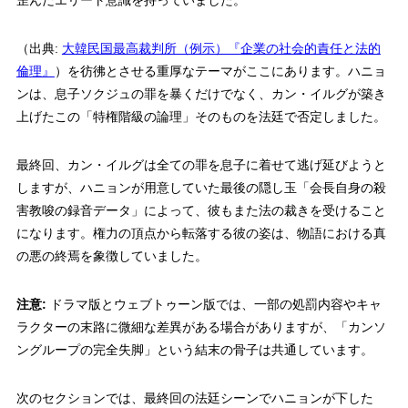
（出典:
大韓民国最高裁判所（例示）『企業の社会的責任と法的
倫理』
）を彷彿とさせる重厚なテーマがここにあります。ハニョ
ンは、息子ソクジュの罪を暴くだけでなく、カン・イルグが築き
上げたこの「特権階級の論理」そのものを法廷で否定しました。
最終回、カン・イルグは全ての罪を息子に着せて逃げ延びようと
しますが、ハニョンが用意していた最後の隠し玉「会長自身の殺
害教唆の録音データ」によって、彼もまた法の裁きを受けること
になります。権力の頂点から転落する彼の姿は、物語における真
の悪の終焉を象徴していました。
注意:
ドラマ版とウェブトゥーン版では、一部の処罰内容やキャ
ラクターの末路に微細な差異がある場合がありますが、「カンソ
ングループの完全失脚」という結末の骨子は共通しています。
次のセクションでは、最終回の法廷シーンでハニョンが下した