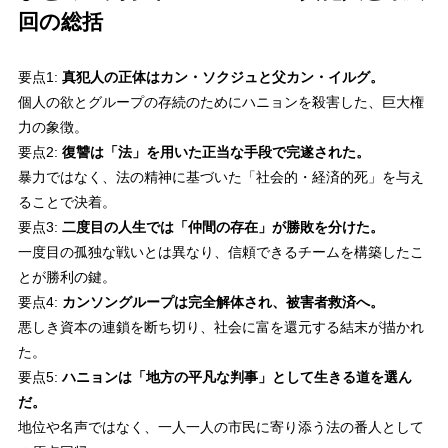
回の総括
要点1:
真犯人の正体はカン・ソクジュと父カン・イルグ。
個人の欲とグループの存続のためにハニョンを殺害した、巨大権
力の象徴。
要点2:
復讐は「法」を用いた正当な手段で完遂された。
暴力ではなく、法の精神に基づいた「社会的・経済的死」を与え
ることで決着。
要点3:
二度目の人生では「仲間の存在」が勝敗を分けた。
一度目の孤独な戦いとは異なり、信頼できるチームを構築したこ
とが勝利の鍵。
要点4:
カンソングループは完全解体され、被害者救済へ。
悪しき資本の連鎖を断ち切り、社会に富を還元する結末が描かれ
た。
要点5:
ハニョンは「地方の平凡な判事」として生きる道を選ん
だ。
地位や名声ではなく、一人一人の市民に寄り添う法の番人として