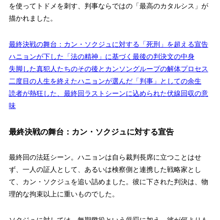
を使ってトドメを刺す、判事ならではの「最高のカタルシス」が
描かれました。
最終決戦の舞台：カン・ソクジュに対する「死刑」を超える宣告
ハニョンが下した「法の精神」に基づく最後の判決文の中身
失脚した真犯人たちのその後とカンソングループの解体プロセス
二度目の人生を終えたハニョンが選んだ「判事」としての余生
読者が熱狂した、最終回ラストシーンに込められた伏線回収の意
味
最終決戦の舞台：カン・ソクジュに対する宣告
最終回の法廷シーン。ハニョンは自ら裁判長席に立つことはせ
ず、一人の証人として、あるいは検察側と連携した戦略家とし
て、カン・ソクジュを追い詰めました。彼に下された判決は、物
理的な拘束以上に重いものでした。
ソクジュに対しては、無期懲役という厳罰に加え、彼が何よりも