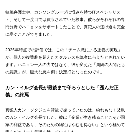
敏腕弁護士や、カンソングループに恨みを持つITスペシャリス
ト、そして一度目では買収されていた検事。彼らがそれぞれの専
門分野でハニョンをサポートしたことで、真犯人の逃げ道を完全
に塞ぐことができました。
2026年時点での評価では、この「チーム戦による正義の実現」
が、個人の復讐劇を超えたカタルシスを読者に与えたとされてい
ます。ハニョン一人の力ではなく、彼が変えた「周囲の人間たち
の意識」が、巨大な悪を倒す決定打となったのです。
カン・イルグ会長が最後まで守ろうとした「歪んだ正
義」の終焉
真犯人カン・ソクジュを背後で操っていたのは、紛れもなく父親
のカン・イルグ会長でした。彼は「企業が生き残ることこそが国
家の利益であり、そのための犠牲はやむを得ない」という極めて
歪んだエリート意識を持っていました。