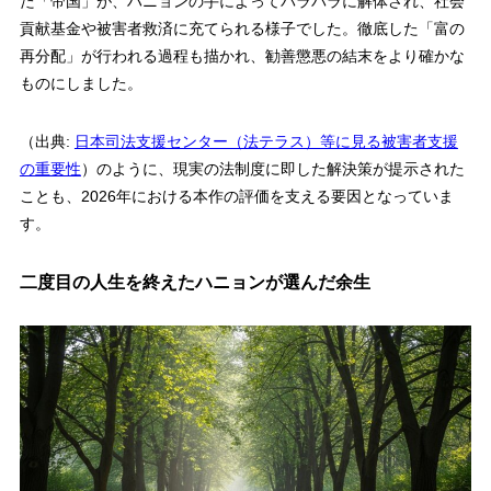
た「帝国」が、ハニョンの手によってバラバラに解体され、社会
貢献基金や被害者救済に充てられる様子でした。徹底した「富の
再分配」が行われる過程も描かれ、勧善懲悪の結末をより確かな
ものにしました。
（出典:
日本司法支援センター（法テラス）等に見る被害者支援
の重要性
）のように、現実の法制度に即した解決策が提示された
ことも、2026年における本作の評価を支える要因となっていま
す。
二度目の人生を終えたハニョンが選んだ余生