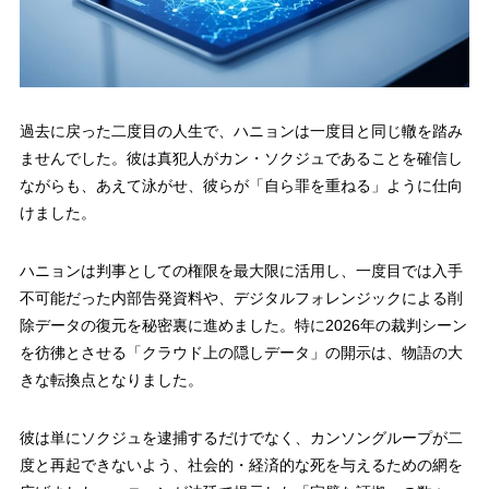
過去に戻った二度目の人生で、ハニョンは一度目と同じ轍を踏み
ませんでした。彼は真犯人がカン・ソクジュであることを確信し
ながらも、あえて泳がせ、彼らが「自ら罪を重ねる」ように仕向
けました。
ハニョンは判事としての権限を最大限に活用し、一度目では入手
不可能だった内部告発資料や、デジタルフォレンジックによる削
除データの復元を秘密裏に進めました。特に2026年の裁判シーン
を彷彿とさせる「クラウド上の隠しデータ」の開示は、物語の大
きな転換点となりました。
彼は単にソクジュを逮捕するだけでなく、カンソングループが二
度と再起できないよう、社会的・経済的な死を与えるための網を