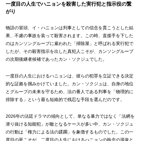
一度目の人生でハニョンを殺害した実行犯と指示役の繋
がり
物語の冒頭、イ・ハニョンは判事としての信念を貫こうとした結
果、不慮の事故を装って殺害されます。この時、直接手を下した
のはカンソングループに雇われた「掃除屋」と呼ばれる実行犯で
したが、その殺害指示を出した真犯人こそが、カンソングループ
の次期後継者候補であったカン・ソクジュでした。
一度目の人生におけるハニョンは、彼らの犯罪を立証できる決定
的な証拠を掴みかけていました。カン・ソクジュは、自身の地位
とグループの未来を守るため、法の番人である判事を「物理的に
排除する」という最も短絡的で残忍な手段を選んだのです。
2026年の法廷ドラマの傾向として、単なる暴力ではなく「法網を
潜り抜ける知能犯」が敵となるケースが多い中、カン・ソクジュ
の行動は「権力による法の蹂躙」を象徴するものでした。この一
度目の死こそが、二度目の人生におけるハニョンの執念の源泉と