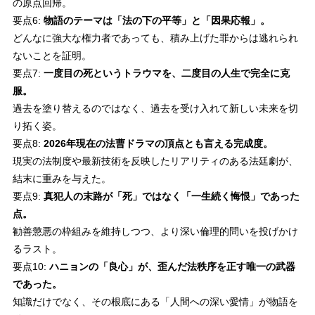
の原点回帰。
要点6:
物語のテーマは「法の下の平等」と「因果応報」。
どんなに強大な権力者であっても、積み上げた罪からは逃れられ
ないことを証明。
要点7:
一度目の死というトラウマを、二度目の人生で完全に克
服。
過去を塗り替えるのではなく、過去を受け入れて新しい未来を切
り拓く姿。
要点8:
2026年現在の法曹ドラマの頂点とも言える完成度。
現実の法制度や最新技術を反映したリアリティのある法廷劇が、
結末に重みを与えた。
要点9:
真犯人の末路が「死」ではなく「一生続く悔恨」であった
点。
勧善懲悪の枠組みを維持しつつ、より深い倫理的問いを投げかけ
るラスト。
要点10:
ハニョンの「良心」が、歪んだ法秩序を正す唯一の武器
であった。
知識だけでなく、その根底にある「人間への深い愛情」が物語を