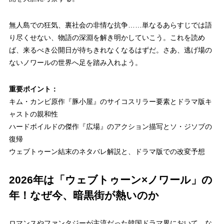
無人島での狂気、裏社会の非情な抗争……単なるあらすじでは語
り尽くせない、物語の深淵を解き明かしていこう。これを読め
ば、来るべき公開日が待ちきれなくなるはずだ。さあ、逃げ場の
ないノワールの世界へ足を踏み入れよう。
重要ポイント：
キム・カンビ原作『豚小屋』のサイコスリラー要素とドラマ版キ
ャストの親和性
ハードボイルドの傑作『広場』のアクション描写とソ・ジソブの
復帰
ウェブトゥーン結末のネタバレ解説と、ドラマ版での改変予想
2026年は「ウェブトゥーン×ノワール」の
年！なぜ今、暗黒街が熱いのか
ロマンスやファンタジーが主流だった韓国ドラマ界において、な