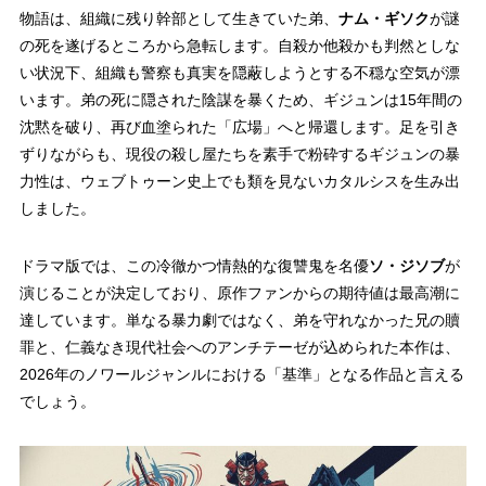
物語は、組織に残り幹部として生きていた弟、
ナム・ギソク
が謎
の死を遂げるところから急転します。自殺か他殺かも判然としな
い状況下、組織も警察も真実を隠蔽しようとする不穏な空気が漂
います。弟の死に隠された陰謀を暴くため、ギジュンは15年間の
沈黙を破り、再び血塗られた「広場」へと帰還します。足を引き
ずりながらも、現役の殺し屋たちを素手で粉砕するギジュンの暴
力性は、ウェブトゥーン史上でも類を見ないカタルシスを生み出
しました。
ドラマ版では、この冷徹かつ情熱的な復讐鬼を名優
ソ・ジソブ
が
演じることが決定しており、原作ファンからの期待値は最高潮に
達しています。単なる暴力劇ではなく、弟を守れなかった兄の贖
罪と、仁義なき現代社会へのアンチテーゼが込められた本作は、
2026年のノワールジャンルにおける「基準」となる作品と言える
でしょう。