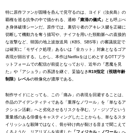
特に原作ファンが固唾を呑んで見守るのは、ヨイド（汝矣島）の
覇権を巡る抗争の中で描かれる、通称
「粛清の儀式」
とも呼ぶべ
き身体破壊シーンだ。原作では、裏切り者のアキレス腱を正確に
切断して機動力を奪う描写や、ナイフを用いた頸動脈への直接的
な攻撃など、韓国の地上波放送局（KBS、SBS等）の審議規定で
は確実に「モザイク処理」あるいは「全カット」対象となるゴア
表現が頻出する。しかし、本作はNetflixをはじめとするOTTプラ
ットフォームでの配信が前提となっており、近年の『悪魔を見
た』や『アシュラ』の系譜を継ぐ、妥協なき
R19指定（視聴年齢
制限）レベル
の映像化が濃厚である。
制作サイドにとっても、この「痛み」の表現を回避することは、
作品のアイデンティティである「重厚なノワール」を「単なるア
クション活劇」へと劣化させるリスクを孕む。ソ・ジソブという
重量感のある俳優をキャスティングしたことからも、単なるスタ
イリッシュな殺陣ではなく、骨が砕け肉が裂ける音まで聞こえて
くるような、リアリズムを追求した
「フィジカル・ノワール」
へ