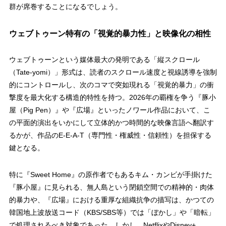
群が席巻することになるでしょう。
ウェブトゥーン特有の「視覚的暴力性」と映像化の相性
ウェブトゥーンという媒体最大の発明である「縦スクロール
（Tate-yomi）」形式は、読者のスクロール速度と視線誘導を強制
的にコントロールし、次のコマで突如現れる「視覚的暴力」の衝
撃度を最大化する構造的特性を持つ。2026年の覇権を争う『豚小
屋（Pig Pen）』や『広場』といったノワール作品において、こ
の平面的演出をいかにして立体的かつ時間的な映像言語へ翻訳す
るかが、作品のE-E-A-T（専門性・権威性・信頼性）を担保する
鍵となる。
特に『Sweet Home』の原作者でもあるキム・カンビが手掛けた
『豚小屋』に見られる、無人島という閉鎖空間での精神的・肉体
的暴力や、『広場』における重厚な組織抗争の描写は、かつての
韓国地上波放送コード（KBS/SBS等）では「ぼかし」や「暗転」
で処理されるべき対象であった。しかし、NetflixやDisney+、