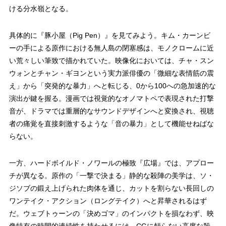
ける分水嶺となる。
具体的に『豚小屋（Pig Pen）』を見てみよう。キム・カーンビ
ーの手による原作における無人島の閉塞感は、モノクロームに近
い荒々しい筆致で描かれていた。映像化においては、チャ・スン
ウォンとチャン・ギヨンという実力派俳優の「微細な表情筋の震
え」から「突発的な暴力」へと転じる、0から100への急加速的な
演出が鍵を握る。漫画では視覚的なオノマトペで表現された打撃
音が、ドラマでは重層的なサウンドデザインへと変換され、視聴
者の痛覚を直接刺激するような「音の暴力」として機能せねばな
らない。
一方、ハードボイルド・ノワールの極致『広場』では、アプロー
チが異なる。原作の「一撃で決まる」静的な殺陣の美学は、ソ・
ジソブの鍛え上げられた肉体を通じ、カットを割らない長回しの
ワンテイク・アクション（ロングテイク）へと昇華されるはず
だ。ウェブトゥーンの「決めゴマ」のインパクトを損なわず、映
像特有の時間的連続性を持たせるには、CGに頼らない高度な殺