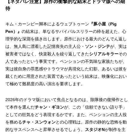
【ネタバレ注意】原作の衝撃的な結末とドラマ版への期
待
キム・カーンビー脚本によるウェブトゥーン
『豚小屋（Pig
Pen）』
の結末は、単なるサバイバルスリラーの枠を超えた、心
理学的な深淵を描き出します。原作における最大のどんでん返し
は、無人島に漂着した記憶喪失の主人公・
ソン・ジンテ
が、実は
被害者ではなく、快楽殺人を繰り返してきた
シリアルキラー
その
人であったという事実です。ペンションの不気味な家族たちが、
実は彼自身の罪悪感やトラウマが具現化した幻影、あるいは彼を
裁くために用意された装置であったという結末は、映像化におい
て極めて難易度の高い演出を要求します。
2026年のドラマ版において焦点となるのは、除隊後の復帰作とし
て本作を選んだ
チャン・ギヨン
が、この「信頼できない語り手」
としての狂気をどう表現するかです。また、ペンションの主人役
を務める
チャ・スンウォン
との心理戦は、原作の静的な恐怖を動
的なサスペンスへと昇華させるでしょう。
スタジオN
が制作を主