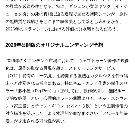
の昇華が必須条件となる。特に、ギジュンが実弟ギソク（イ・ジ
ュニョク扮）の死の真相に迫る過程で見せる拷問シーンが、原作
の無機質な残酷さをどこまで映像美として落とし込めるかが、
2026年のドラマシーンにおける評価の分水嶺となるだろう。
2026年公開版のオリジナルエンディング予想
2026年のK-コンテンツ市場において、ウェブトゥーン原作の映像
化は、原作の単なる再現を超え、ストリーミングサービス
（OTT）特有の「一気見」を誘発する強烈なカタルシスを伴う結
末へと改変される傾向にある。特にキム・カンビ作家の傑作スリ
ラー『豚小屋（Pig Pen）』に関しては、原作が持つ「無限ルー
プ的な絶望」という心理的ホラーの側面よりも、チャ・スンウォ
ン（家主役）とチャン・ギヨン（ジン・ウ役）という主演俳優の
対立構造を活かした、より物理的で血なまぐさい「ノワール的決
着」が採用される可能性が高い。