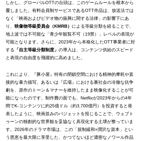
しかし、グローバルOTTの台頭は、このゲームルールを根本から
覆しました。有料会員制サービスであるOTT作品は、放送法では
なく「映画およびビデオ物の振興に関する法律」の影響下にあ
り、
映像物等級委員会（KMRB）
による等級分類を経ることで、
地上波では不可能な「青少年観覧不可（19禁）」レベルの表現が
可能となります。さらに、2023年から本格化したOTT事業者に対
する
「自主等級分類制度」
の導入は、コンテンツ供給のスピード
と表現の自由度を飛躍的に高めました。
これにより、『豚小屋』特有の閉鎖空間における精神的摩耗や直
接的な暴力描写、あるいは『広場』における裏社会の冷徹な抗争
劇を、原作のトーン＆マナーを維持したまま映像化することが可
能になったのです。制作費の面でも、Netflixが2023年からの4年
間でK-コンテンツに約25億ドル（約3,700億円）を投資すると発
表したように、映画並みのバジェットを投じることで、ウェブト
ゥーンの独創的な世界観を妥協なく具現化する土壌が整っていま
す。2026年のドラマ市場は、この「規制緩和×潤沢な資本」とい
う恩恵を最大限に享受した、かつてないほど濃密なノワール作品