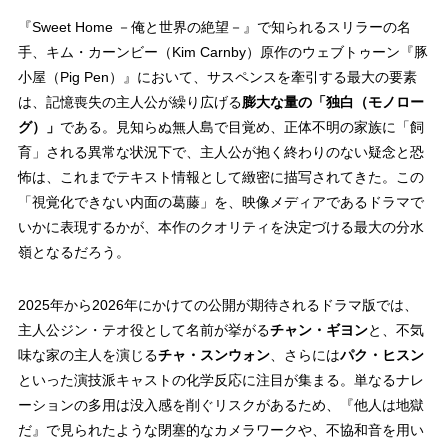
『Sweet Home －俺と世界の絶望－』で知られるスリラーの名
手、キム・カーンビー（Kim Carnby）原作のウェブトゥーン『豚
小屋（Pig Pen）』において、サスペンスを牽引する最大の要素
は、記憶喪失の主人公が繰り広げる
膨大な量の「独白（モノロー
グ）」
である。見知らぬ無人島で目覚め、正体不明の家族に「飼
育」される異常な状況下で、主人公が抱く終わりのない疑念と恐
怖は、これまでテキスト情報として緻密に描写されてきた。この
「視覚化できない内面の葛藤」を、映像メディアであるドラマで
いかに表現するかが、本作のクオリティを決定づける最大の分水
嶺となるだろう。
2025年から2026年にかけての公開が期待されるドラマ版では、
主人公ジン・テオ役として名前が挙がる
チャン・ギヨン
と、不気
味な家の主人を演じる
チャ・スンウォン
、さらには
パク・ヒスン
といった演技派キャストの化学反応に注目が集まる。単なるナレ
ーションの多用は没入感を削ぐリスクがあるため、『他人は地獄
だ』で見られたような閉塞的なカメラワークや、不協和音を用い