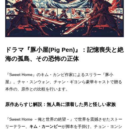
ドラマ『豚小屋(Pig Pen)』：記憶喪失と絶
海の孤島、その恐怖の正体
『Sweet Home』のキム・カンビ作家によるスリラー『豚小
屋』。チャ・スンウォン、チャン・ギヨンら豪華キャストで贈る
本作の、原作との比較を行います。
原作あらすじ解説：無人島に漂着した男と怪しい家族
『Sweet Home －俺と世界の絶望－』で世界を震撼させたストー
リーテラー、
キム・カーンビー
が脚本を手掛け、チョン・ヨンシ