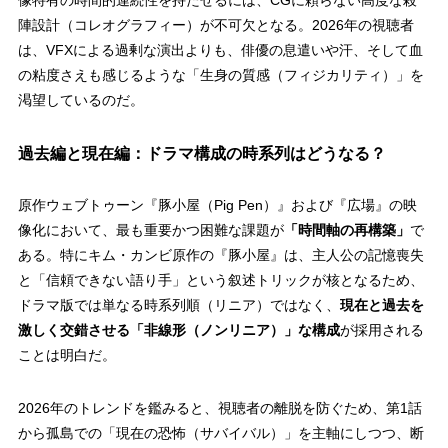
陣設計（コレオグラフィー）が不可欠となる。2026年の視聴者
は、VFXによる過剰な演出よりも、俳優の息遣いや汗、そして血
の粘度さえも感じるような「生身の質感（フィジカリティ）」を
渇望しているのだ。
過去編と現在編：ドラマ構成の時系列はどうなる？
原作ウェブトゥーン『豚小屋（Pig Pen）』および『広場』の映
像化において、最も重要かつ困難な課題が
「時間軸の再構築」
で
ある。特にキム・カンビ原作の『豚小屋』は、主人公の記憶喪失
と「信頼できない語り手」という叙述トリックが核となるため、
ドラマ版では単なる時系列順（リニア）ではなく、
現在と過去を
激しく交錯させる「非線形（ノンリニア）」な構成
が採用される
ことは明白だ。
2026年のトレンドを鑑みると、視聴者の離脱を防ぐため、第1話
から孤島での「現在の恐怖（サバイバル）」を主軸にしつつ、断