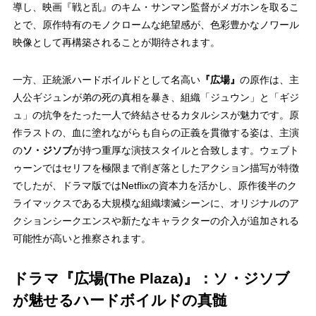
導し、映画『戦と乱』のキム・サンマン監督がメガホンを取るこ
とで、原作特有のモノクロームな絶望感が、色彩豊かなノワール
映像として再構築されることが期待されます。
一方、正統派ハードボイルドとして名高い
『広場』
の原作は、主
人公ギジュンが弟の死の真相を暴き、組織「ジュウン」と「ギジ
ュ」の抗争をたった一人で終結させるカタルシスが魅力です。原
作ラストの、血に塗れながらも自らの正義を貫徹する姿は、主演
の
ソ・ジソブ
が持つ重厚な演技スタイルと合致します。ウェブト
ゥーンではセリフを極限まで削ぎ落としたアクション描写が特徴
でしたが、ドラマ版ではNetflixの資本力を活かし、原作後半のク
ライマックスである大規模な組織壊滅シーンに、オリジナルのア
クションシークエンスや新たなキャラクターの介入が追加される
可能性が高いと推察されます。
ドラマ『広場(The Plaza)』：ソ・ジソブ
が魅せるハードボイルドの真髄