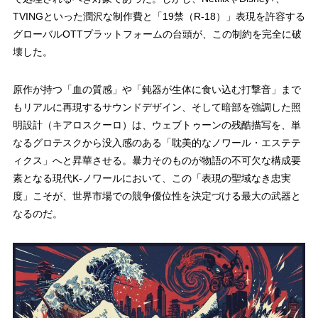
TVINGといった潤沢な制作費と「19禁（R-18）」表現を許容する
グローバルOTTプラットフォームの台頭が、この制約を完全に破
壊した。
原作が持つ「血の質感」や「鈍器が生体に食い込む打撃音」まで
もリアルに再現するサウンドデザイン、そして暗部を強調した照
明設計（キアロスクーロ）は、ウェブトゥーンの残酷描写を、単
なるグロテスクから没入感のある「耽美的なノワール・エステテ
ィクス」へと昇華させる。暴力そのものが物語の不可欠な構成要
素となる現代K-ノワールにおいて、この「表現の聖域なき忠実
度」こそが、世界市場での競争優位性を決定づける最大の武器と
なるのだ。