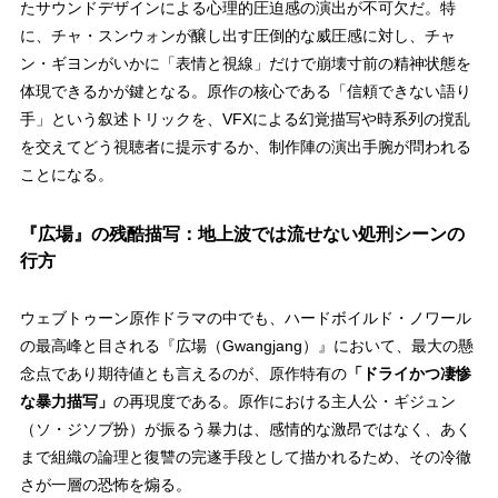
たサウンドデザインによる心理的圧迫感の演出が不可欠だ。特
に、チャ・スンウォンが醸し出す圧倒的な威圧感に対し、チャ
ン・ギヨンがいかに「表情と視線」だけで崩壊寸前の精神状態を
体現できるかが鍵となる。原作の核心である「信頼できない語り
手」という叙述トリックを、VFXによる幻覚描写や時系列の撹乱
を交えてどう視聴者に提示するか、制作陣の演出手腕が問われる
ことになる。
『広場』の残酷描写：地上波では流せない処刑シーンの
行方
ウェブトゥーン原作ドラマの中でも、ハードボイルド・ノワール
の最高峰と目される『広場（Gwangjang）』において、最大の懸
念点であり期待値とも言えるのが、原作特有の
「ドライかつ凄惨
な暴力描写」
の再現度である。原作における主人公・ギジュン
（ソ・ジソブ扮）が振るう暴力は、感情的な激昂ではなく、あく
まで組織の論理と復讐の完遂手段として描かれるため、その冷徹
さが一層の恐怖を煽る。