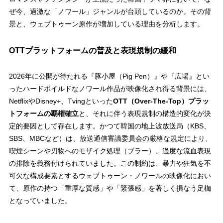
ぜ今、過激な「ノワール」ジャンルが台頭しているのか。その背
景と、ウェブトゥーン原作が増加している理由を分析します。
OTTプラットフォームの普及と表現規制の緩和
2026年に公開が待たれる『豚小屋（Pig Pen）』や『広場』とい
ったハードボイルドなノワール作品が映像化され得る背景には、
NetflixやDisney+、Tvingといった
OTT（Over-The-Top）プラッ
トフォームの覇権確立
と、それに伴う表現規制の構造的変化が決
定的要因として存在します。かつて韓国の地上波放送局（KBS、
SBS、MBCなど）は、放送通信審議委員会の厳格な規定により、
喫煙シーンや刃物へのモザイク処理（ブラー）、過度な流血表現
の排除を義務付けられていました。この制約は、暴力や狂気を不
可欠な構成要素とするウェブトゥーン・ノワールの映像化におい
て、原作の持つ「重厚な質感」や「緊張感」を著しく損なう足枷
となっていました。