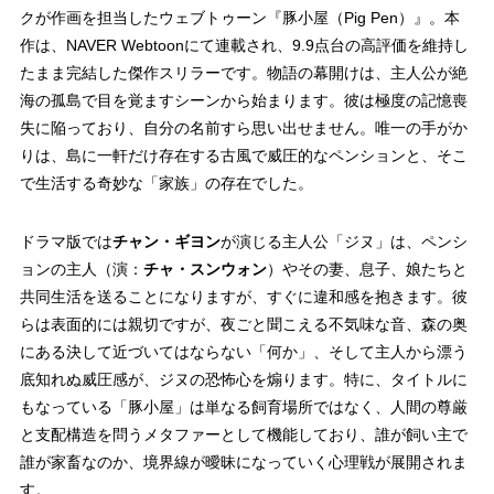
クが作画を担当したウェブトゥーン『豚小屋（Pig Pen）』。本
作は、NAVER Webtoonにて連載され、9.9点台の高評価を維持し
たまま完結した傑作スリラーです。物語の幕開けは、主人公が絶
海の孤島で目を覚ますシーンから始まります。彼は極度の記憶喪
失に陥っており、自分の名前すら思い出せません。唯一の手がか
りは、島に一軒だけ存在する古風で威圧的なペンションと、そこ
で生活する奇妙な「家族」の存在でした。
ドラマ版では
チャン・ギヨン
が演じる主人公「ジヌ」は、ペンシ
ョンの主人（演：
チャ・スンウォン
）やその妻、息子、娘たちと
共同生活を送ることになりますが、すぐに違和感を抱きます。彼
らは表面的には親切ですが、夜ごと聞こえる不気味な音、森の奥
にある決して近づいてはならない「何か」、そして主人から漂う
底知れぬ威圧感が、ジヌの恐怖心を煽ります。特に、タイトルに
もなっている「豚小屋」は単なる飼育場所ではなく、人間の尊厳
と支配構造を問うメタファーとして機能しており、誰が飼い主で
誰が家畜なのか、境界線が曖昧になっていく心理戦が展開されま
す。