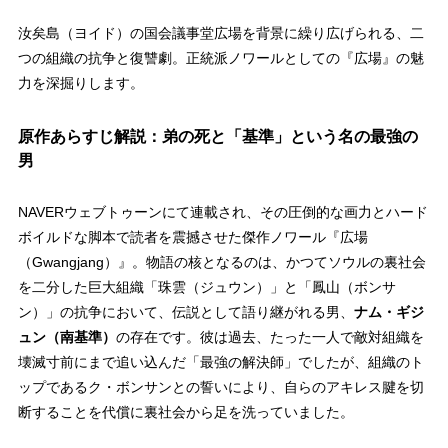
汝矣島（ヨイド）の国会議事堂広場を背景に繰り広げられる、二
つの組織の抗争と復讐劇。正統派ノワールとしての『広場』の魅
力を深掘りします。
原作あらすじ解説：弟の死と「基準」という名の最強の
男
NAVERウェブトゥーンにて連載され、その圧倒的な画力とハード
ボイルドな脚本で読者を震撼させた傑作ノワール『広場
（Gwangjang）』。物語の核となるのは、かつてソウルの裏社会
を二分した巨大組織「珠雲（ジュウン）」と「鳳山（ボンサ
ン）」の抗争において、伝説として語り継がれる男、
ナム・ギジ
ュン（南基準）
の存在です。彼は過去、たった一人で敵対組織を
壊滅寸前にまで追い込んだ「最強の解決師」でしたが、組織のト
ップであるク・ボンサンとの誓いにより、自らのアキレス腱を切
断することを代償に裏社会から足を洗っていました。