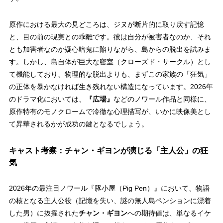
原作における最大の見どころは、ジヌが断片的に取り戻す記憶
と、目の前の現実との乖離です。彼は自分が被害者なのか、それ
とも加害者なのか疑心暗鬼に陥りながら、島からの脱出を試みま
す。しかし、島自体が巨大な密室（クローズド・サークル）とし
て機能しており、物理的な脱出よりも、まずこの家族の「狂気」
の正体を暴かなければ生き残れない構造になっています。2026年
のドラマ化においては、
『広場』
などのノワール作品と同様に、
原作特有のモノクロームで冷徹な心理描写が、いかに映像美とし
て昇華されるかが成功の鍵となるでしょう。
キャスト考察：チャン・ギヨンが演じる「主人公」の狂
気
2026年の最注目ノワール『豚小屋（Pig Pen）』において、物語
の核となる主人公役（記憶を失い、謎の無人島ペンションに漂着
した男）に抜擢された
チャン・ギヨン
への期待値は、単なるイケ