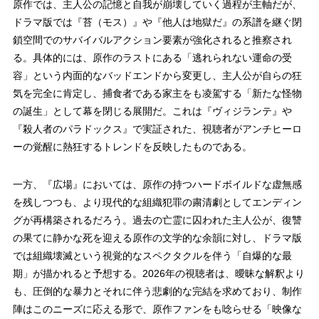
原作では、主人公の記憶と自我が崩壊していく過程が主軸だが、
ドラマ版では『苔（モス）』や『他人は地獄だ』の系譜を継ぐ閉
鎖空間でのサバイバルアクション要素が強化されると推察され
る。具体的には、原作のラストにある「逃れられない運命の受
容」という内面的なバッドエンドから変更し、主人公が自らの狂
気を完全に肯定し、捕食者である家主をも凌駕する「新たな怪物
の誕生」として幕を閉じる展開だ。これは『ヴィジランテ』や
『殺人者のパラドックス』で実証された、視聴者がアンチヒーロ
ーの覚醒に熱狂するトレンドを反映したものである。
一方、『広場』においては、原作の持つハードボイルドな虚無感
を残しつつも、より現代的な組織犯罪の粛清劇としてエンディン
グが再構築されるだろう。過去の亡霊に囚われた主人公が、復讐
の果てに静かな死を迎える原作の文学的な余韻に対し、ドラマ版
では組織壊滅という視覚的なスペクタクルを伴う「自爆的な最
期」が描かれると予想する。2026年の視聴者は、曖昧な解釈より
も、圧倒的な暴力とそれに伴う悲劇的な完結を求めており、制作
陣はこのニーズに応える形で、原作ファンをも唸らせる「映像な