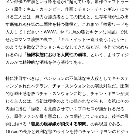
メン俳優の主演という枠を遥かに超えている。原作ウェブトゥー
ン（原作：キム・カーンビー、作画：チョン・チャンギル）にお
ける主人公は、無力な漂流者としての怯えと、生存本能が生み出
す底知れぬ狂気の二面性を持つ難役だ。これまで『検索ワードを
入力してください：WWW』や『九尾の狐とキケンな同居』で見
せたロマンス演技の裏で、『キル・イット〜巡り会うふたり〜』
のような冷徹なアクションもこなしてきた彼だが、本作で求めら
れるのは
「極限状態における人間性の崩壊」
という、よりフィジ
カルかつ精神的な消耗を伴う演技である。
特に注目すべきは、ペンションの不気味な主人役としてキャステ
ィングされたベテラン、
チャ・スンウォン
との演技対決だ。圧倒
的な威圧感を放つチャ・スンウォンに対し、チャン・ギヨンが演
じる主人公は、当初は獲物のように描かれながらも、次第にその
内面に潜む「怪物」を覚醒させていくプロセスが描かれるだろ
う。原作ファンが最も懸念し、かつ期待しているのは、後半の展
開における
「善悪の境界線が消失する瞬間」
の再現度である。
187cmの長身と鋭利な顎のラインを持つチャン・ギヨンのビジュ