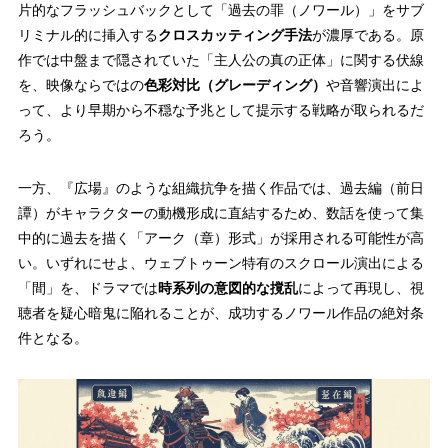
片的なフラッシュバックとして「過去の罪（ノワール）」をサブ
リミナル的に挿入する
クロスカッティング手法
が濃厚である。原
作では中盤まで隠されていた「主人公の真の正体」に関する伏線
を、映像ならではの
色彩対比（グレーディング）
や音響演出によ
って、より早期から不穏な予兆として提示する戦略が取られるだ
ろう。
一方、『広場』のような組織抗争を描く作品では、過去編（前日
譚）がキャラクターの動機形成に直結するため、数話を使って集
中的に過去を描く「アーク（章）形式」が採用される可能性が高
い。いずれにせよ、ウェブトゥーン特有のスクロール演出による
「間」を、ドラマでは
時系列の意図的な撹乱
によって再現し、視
聴者を疑心暗鬼に陥れることが、成功するノワール作品の絶対条
件となる。