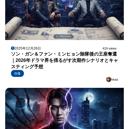
2025年12月26日
419 views
ソン・ガン＆ファン・ミンヒョン除隊後の王座奪還
｜2026年ドラマ界を揺るがす次期作シナリオとキャ
スティング予想
俳優
hirao