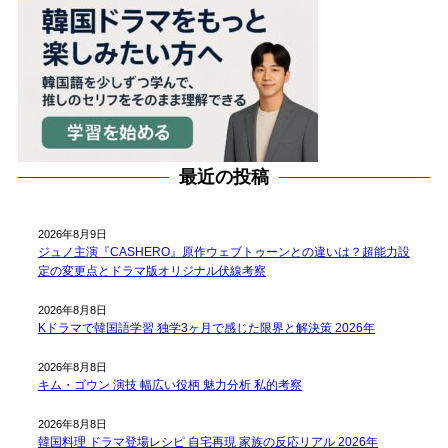
最近の投稿
2026年8月9日
ジュノ主演『CASHERO』原作ウェブトゥーンとの違いは？超能力設
定の変更点とドラマ版オリジナル伏線考察
2026年8月8日
Kドラマで韓国語学習 独学3ヶ月で感じた限界と解決策 2026年
2026年8月8日
キム・ゴウン 演技 幅広い役柄 魅力分析 私的考察
2026年8月8日
韓国料理 ドラマ登場レシピ 自宅再現 家族の反応リアル 2026年