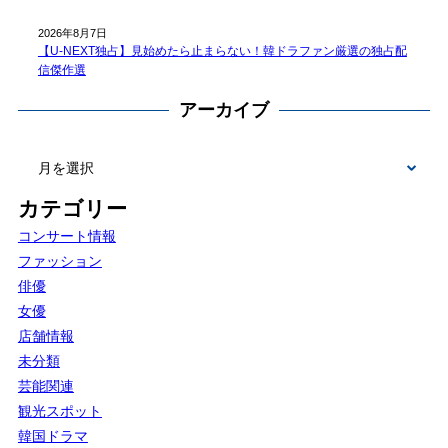
2026年8月7日
【U-NEXT独占】見始めたら止まらない！韓ドラファン厳選の独占配
信傑作選
アーカイブ
カテゴリー
コンサート情報
ファッション
俳優
女優
店舗情報
未分類
芸能関連
観光スポット
韓国ドラマ