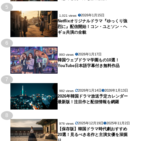
5
2026年1月15日
1,021 views
Netflixオリジナルドラマ『ゆっくり強
烈に』配信開始！コン・ユとソン・ヘ
ギョ共演の全貌
6
2026年1月17日
993 views
韓国ウェブドラマ学園もの10選！
YouTube日本語字幕付き無料作品
7
2026年1月14日
2026年1月13日
982 views
2026年韓国ドラマ放送予定カレンダー
最新版！注目作と配信情報を網羅
8
2025年12月19日
2025年11月2日
976 views
【保存版】韓国ドラマ時代劇おすすめ
20選！見るべき名作と主演女優を深掘
り