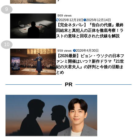
9
969 views
2025年12月19日
2025年12月14日
【完全ネタバレ】『告白の代価』最終
回結末と真犯人の正体を徹底考察！ラ
ストの意味と回収された伏線を解説
10
2026年4月30日
959 views
【2026最新】ピョン・ウソクの日本フ
ァンミ開催はいつ？新作ドラマ『21世
紀の大君夫人』の評判と今後の活動ま
とめ
PR