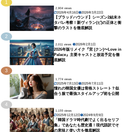
1
2,904 views
2026年4月16日
2026年3月22日
【ブラッドハウンド】シーズン2結末ネ
タバレ考察！新ヴィラン(ピ)の正体と衝
撃のラストを徹底解説
2
2026年2月1日
2,011 views
2026年版リメイク『宮 (クン)〜Love in
Palace』主要キャストと放送予定を徹
底解説
3
1,774 views
2025年7月13日
2025年7月11日
憧れの韓国女優は骨格ストレート？似
合う服で最強スタイルアップ術を公開
4
1,155 views
2025年12月12日
2024年9月9日
「韓国ドラマ時代劇でよく出るセリフ
集」であなたも歴史通！現代語訳でそ
の意味と使い方を徹底解説